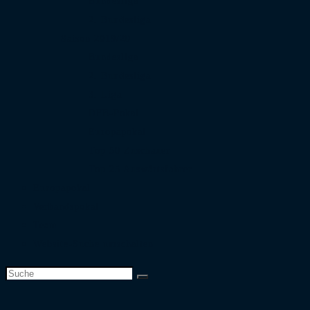
Bundesliga
2. Bundesliga
Saison 2019/20
Bundesliga
2. Bundesliga
3. Liga
DFB-Pokal
Europapokal
Top 50 Zuschauer
Top 25 Auswärtsfahrer
Europapokal
Verbandspokal
Team
Website-Suche umschalten