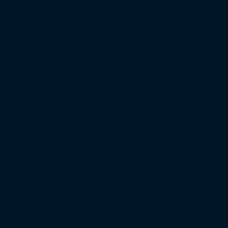
XXL-Heimbereich-Auslastung
XXL-Gästeblock-Auslastung
Saison 2024/25
Bundesliga
2. Bundesliga
3. Liga
Regionalliga West
Regionalliga Nordost
Regionalliga Südwest
Regionalliga Bayern
Regionalliga Nord
XXL-Zuschauertabelle
XXL-Auswärtsfahrertabelle
Saison 2023/24
Bundesliga
2. Bundesliga
3. Liga