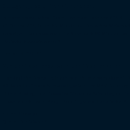
Stuttgart jubelt, Frankfurt hadert
In einem dramatischen Finale jubelte am Ende der VfB Stut
köpfte den VfB, in der 86. Minute, zur Deutschen Meistersch
verweigert, dann kassiertem die Adler nach 89 Minuten das
Deutsche Vizemeisterschaft.
[the_ad id=“3219″]
Von der Tabellenspitze in den Tabellenkeller
Eine ähnliche Dramaturgie gab es auch im Abstiegskampf. D
Rückstand auf einen Nichtabstiegsplatz, der MSV Duisburg 
bitterer Abstieg. Die Hanseaten führten zu Saisonbeginn die
Hinserie noch den 7. Rang. Dann folgte ein dramatischer Ab
Autor:
Christian
Quelle:
Die falsche 9