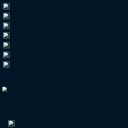
2. Bundesliga
0
3. Liga
0
RL Nordost
69.864
RL Bayern
26.522
RL West
10.669
RL Nord
10.218
RL Südwest
0
VERBANDSPOKAL-GUIDE
TOP 5 NACH ZUSCHAUERN
Regionalliga Nordost
1.
FC Carl Zeiss Jena
9.002