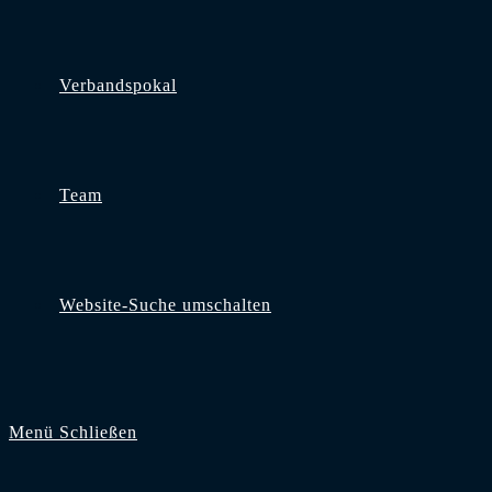
Verbandspokal
Team
Website-Suche umschalten
Menü
Schließen