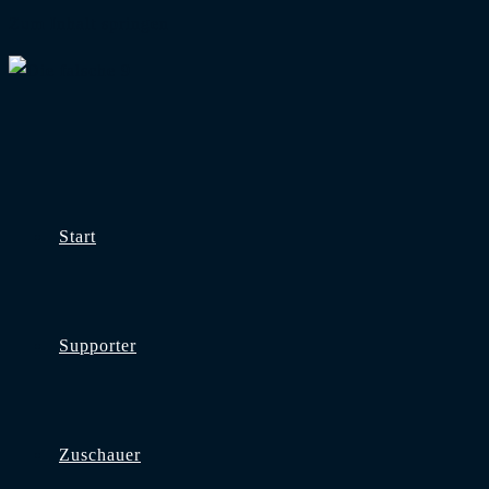
Zum Inhalt springen
Start
Supporter
Zuschauer