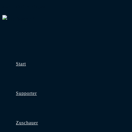
Zum Inhalt springen
Start
Supporter
Zuschauer