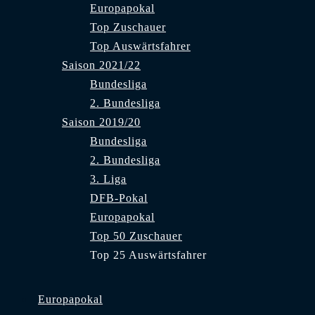
Europapokal
Top Zuschauer
Top Auswärtsfahrer
Saison 2021/22
Bundesliga
2. Bundesliga
Saison 2019/20
Bundesliga
2. Bundesliga
3. Liga
DFB-Pokal
Europapokal
Top 50 Zuschauer
Top 25 Auswärtsfahrer
Europapokal