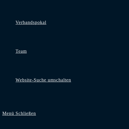
Verbandspokal
Team
Website-Suche umschalten
Menü
Schließen