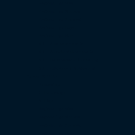
Regionalliga West
Regionalliga Nordost
Regionalliga Südwest
Regionalliga Bayern
Regionalliga Nord
XXL-Zuschauertabelle
XXL-Auswärtsfahrertabelle
XXL-Heimbereich-Auslastung
XXL-Gästeblock-Auslastung
Saison 2024/25
Bundesliga
2. Bundesliga
3. Liga
Regionalliga West
Regionalliga Nordost
Regionalliga Südwest
Regionalliga Bayern