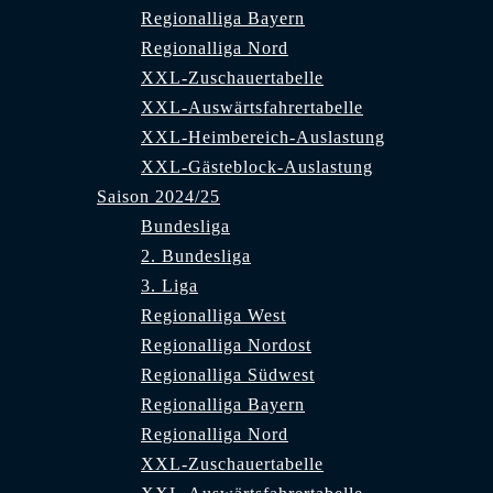
Regionalliga Bayern
Regionalliga Nord
XXL-Zuschauertabelle
XXL-Auswärtsfahrertabelle
XXL-Heimbereich-Auslastung
XXL-Gästeblock-Auslastung
Saison 2024/25
Bundesliga
2. Bundesliga
3. Liga
Regionalliga West
Regionalliga Nordost
Regionalliga Südwest
Regionalliga Bayern
Regionalliga Nord
XXL-Zuschauertabelle