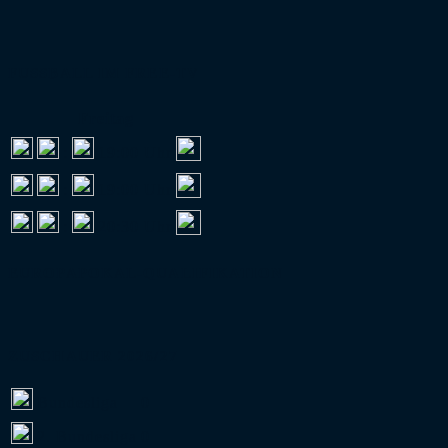
FUSSBALL IM FREE-TV
Freitag
:
19:00 Uhr
:
19:00 Uhr
:
20:30 Uhr
EUROPAPOKAL-QUALIFIKATION
ZUSCHAUER 2026/27
Bundesliga
0
2. Bundesliga
0