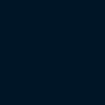
Salah. Wir widersprachen erst einmal nicht und nahmen die
Wir wurden daher direkt aus dem Taxi in die Cafeteria des 
warteten wir an einem kleinen Tisch, die anderen „Gäste“ wa
anschauten. Wieder einmal hatten wir ein mulmiges Gefühl u
Da man in diesem Raum jedoch niemand Fremden erwartete, l
bekamen sogar einen Tee angeboten.
Tee zwischen bewaffneten Ordnern und Militär
Wir warteten, bis unser Kontaktmann des Vereins uns freund
Verbandsoffiziellen, links und rechts von uns in abgesperr
Trommeln. Der Rest des 35.000 Zuschauer fassenden Stadion
keinen Fall filmen und nur wenige Fotos schießen sollten, v
anrufen“ und das Spiel konnte endlich beginnen.