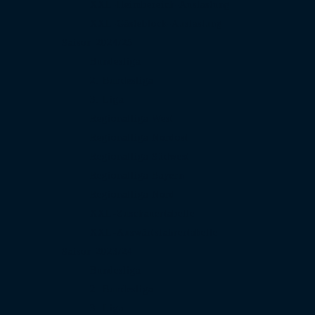
XXL-Heimbereich-Auslastung
XXL-Gästeblock-Auslastung
Saison 2024/25
Bundesliga
2. Bundesliga
3. Liga
Regionalliga West
Regionalliga Nordost
Regionalliga Südwest
Regionalliga Bayern
Regionalliga Nord
XXL-Zuschauertabelle
XXL-Auswärtsfahrertabelle
Saison 2023/24
Bundesliga
2. Bundesliga
3. Liga