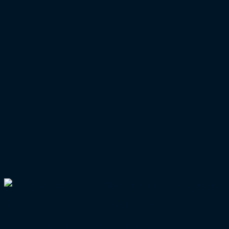
Fußball rund um die Welt: Ägypten
Beitrag veröffentlicht:
2. Februar 2020