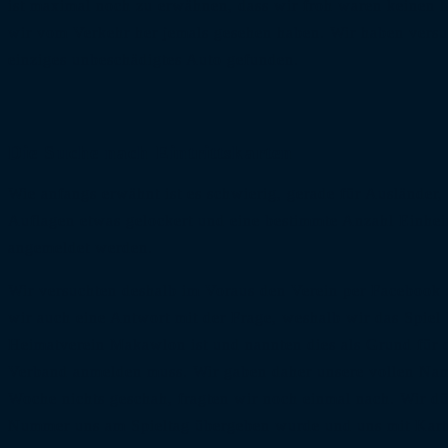
ist maximal noch zu erwähnen, dass wir froh waren keinen Mi
wir vom Verkehr her jemals gesehen haben. Wir haben versu
einziges unbeschädigtes Auto gefunden. 🙂
Die Suche nach Eintrittskarten
Wie anfangs erwähnt ist es schwierig, gerade für Ausländer,
Auflagen etwas gelockert und eine bestimmte Anzahl Einheim
angemeldet werden.
Wir versuchten deshalb im Voraus den Verein per Facebook
wir auch eine Antwort mit der Frage, weshalb wir das Spie
Heimatverein Makawlon ist und nannten dies als Grund für 
Verband anmelden muss. Wir gaben daher unsere vollen Nam
Woche nichts geschah, fragten wir noch einmal nach. Wir d
Nummer uns am Spieltag übergeben wurde und uns mit Karte