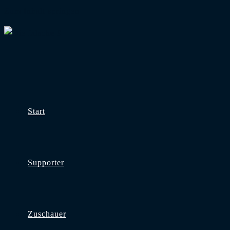
Zum Inhalt springen
Start
Supporter
Zuschauer