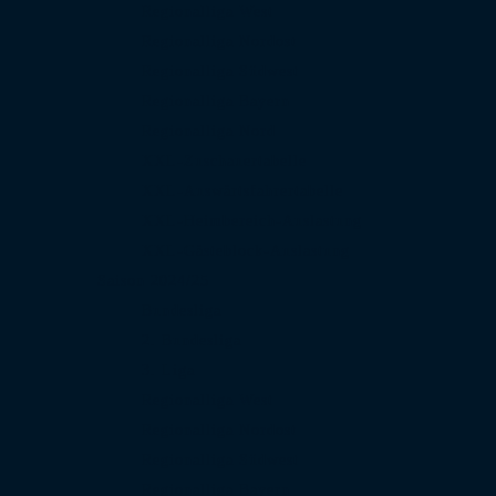
Regionalliga West
Regionalliga Nordost
Regionalliga Südwest
Regionalliga Bayern
Regionalliga Nord
XXL-Zuschauertabelle
XXL-Auswärtsfahrertabelle
XXL-Heimbereich-Auslastung
XXL-Gästeblock-Auslastung
Saison 2024/25
Bundesliga
2. Bundesliga
3. Liga
Regionalliga West
Regionalliga Nordost
Regionalliga Südwest
Regionalliga Bayern