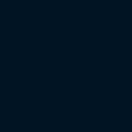
Regionalliga West
Regionalliga Nordost
Regionalliga Südwest
Regionalliga Bayern
Regionalliga Nord
XXL-Zuschauertabelle
XXL-Auswärtsfahrertabelle
XXL-Heimbereich-Auslastung
XXL-Gästeblock-Auslastung
Saison 2024/25
Bundesliga
2. Bundesliga
3. Liga
Regionalliga West
Regionalliga Nordost
Regionalliga Südwest
Regionalliga Bayern