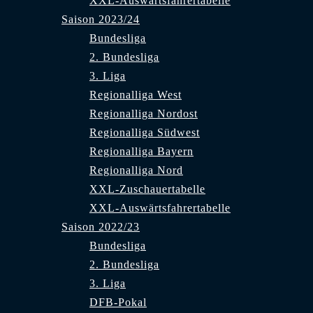
XXL-Auswärtsfahrertabelle
Saison 2023/24
Bundesliga
2. Bundesliga
3. Liga
Regionalliga West
Regionalliga Nordost
Regionalliga Südwest
Regionalliga Bayern
Regionalliga Nord
XXL-Zuschauertabelle
XXL-Auswärtsfahrertabelle
Saison 2022/23
Bundesliga
2. Bundesliga
3. Liga
DFB-Pokal