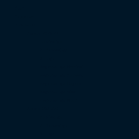
Start
Supporter
Zuschauer
Saison 2026/27
Bundesliga
2. Bundesliga
3. Liga
Regionalliga Nordost
Regionalliga Südwest
Regionalliga Bayern
Regionalliga West
Regionalliga Nord
Saison 2025/26
Bundesliga
2. Bundesliga
3. Liga