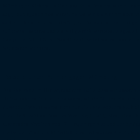
Würzburger Kickers. In Chiclana de la Frontera wurde uns e
zügig durchgekommen waren
,
hatten wir bis Anpfiff noch ci
suchen – kein leichtes Unterfangen. Da man in dem dortige
auf etwas E
ssbares und ein Kaltgetränk warteten, eingestellt
Campo de Fútbol Novo Sancti Petri, selbst
waren dann auch 
Nachbarort wohnten.
Testspiel unter Palmen gegen Würzburg
Das Panorama im Hintergrund
vermittelte, dass wir unsere
Hafenstraße entfernt spielen sahen, wirkte für den ein oder 
Zustand
. Er
staunt waren nicht nur die Fans
, sondern auch d
über die Anzahl an Fans des West-Regionalligisten, die sich
zusehenden Vereine
n
von FC
Erzgebirge Aue und der SpVg
bleibenden Eindruck hinterließ. Gespielt wurden 4 × 25 Min