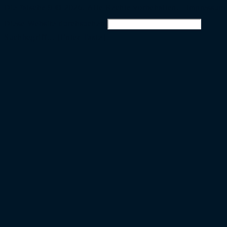
Die falsche 9 © 2026. Alle Rechte vorbehalten. |
Impressum
Diese Website durchsuchen
Suchbegriff... [Enter-Taste]