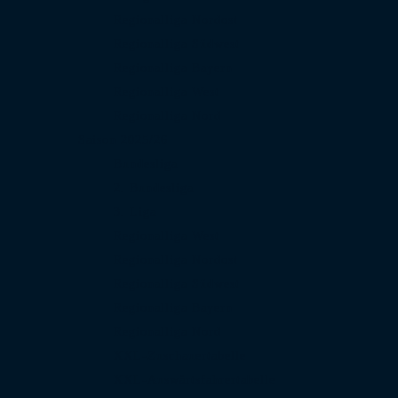
Regionalliga Nordost
Regionalliga Südwest
Regionalliga Bayern
Regionalliga West
Regionalliga Nord
Saison 2025/26
Bundesliga
2. Bundesliga
3. Liga
Regionalliga West
Regionalliga Nordost
Regionalliga Südwest
Regionalliga Bayern
Regionalliga Nord
XXL-Zuschauertabelle
XXL-Auswärtsfahrertabelle