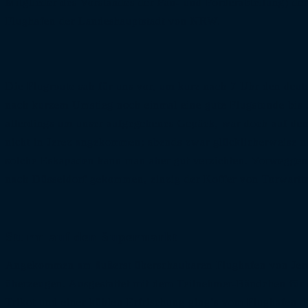
Mitglieder des Vorstandes der Fan- und Förderabteilung) der
Flughafen der Landeshauptstadt von NRW.
Die Flugroute sah für uns vor, um kurz nach 7 Uhr den deu
nach kurzem Umstieg noch einmal eine gute Flugstunde bis 
allerdings um unser aufgegebenes Gepäck, war doch auf dem
nicht in Jerez ang
ekommen; abends zwar glücklicherweise
na
solche Eskapaden
kann man aber gut
verzichten
. Vorwegge
nach Düsseldorf gekommen, einzig der Koffer von Torwart
t
Sturm auf den Supermarkt
Angekommen am äußerst überschaubaren Flughafen von Jer
überzeugen. Ausgestattet mit dem Teilnehmer-Bändchen für 
Trikot und einer kühlen Erfrischung ging’s vom Flughafen d