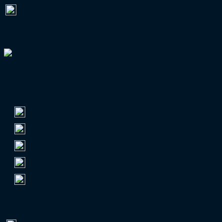
RL Südwest
0
VERBANDSPOKAL-GUIDE
TOP 5 NACH ZUSCHAUERN
Regionalliga Nordost
1.
FC Erzgebirge Aue
Ø 9.438
2.
Hallescher FC
Ø 8.942
3.
Chemnitzer FC
Ø 7.821
4.
FC Rot-Weiß Erfurt
Ø 7.550
5.
FC Carl Zeiss Jena
Ø 7.258
VERBANDSPOKAL – NOCH IM RENNEN