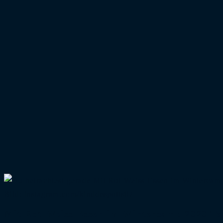
Bild: instagram.com/kinddespotts07
Mit Rot-Weiss Essen im Wintercamp 2020 Tei