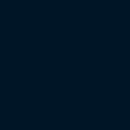
XXL-Heimbereich-Auslastung
XXL-Gästeblock-Auslastung
Saison 2024/25
Bundesliga
2. Bundesliga
3. Liga
Regionalliga West
Regionalliga Nordost
Regionalliga Südwest
Regionalliga Bayern
Regionalliga Nord
XXL-Zuschauertabelle
XXL-Auswärtsfahrertabelle
Saison 2023/24
Bundesliga
2. Bundesliga
3. Liga