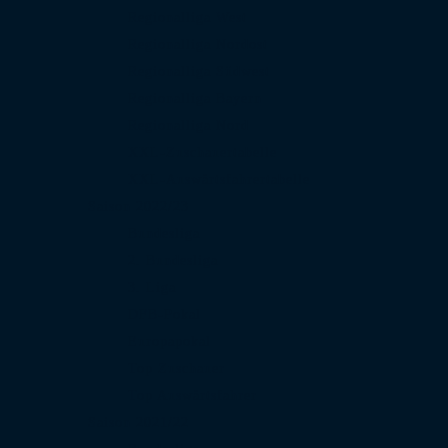
Regionalliga West
Regionalliga Nordost
Regionalliga Südwest
Regionalliga Bayern
Regionalliga Nord
XXL-Zuschauertabelle
XXL-Auswärtsfahrertabelle
Saison 2022/23
Bundesliga
2. Bundesliga
3. Liga
DFB-Pokal
Europapokal
Top Zuschauer
Top Auswärtsfahrer
Saison 2021/22