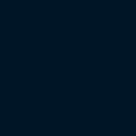
Zweiter Teil folgt am Freitag
Über den Mannschaftsabend, den Aufsflug nach Gibralta und
morgen erscheinenden, zweiten Teil weiter. Wer mehr über A
(@kinddespotts07)
vorbeischauen.
Autor und Bilder:
Kind des Potts 07
Weitere Artikel ansehen
Vorheriger Beitrag
Die Regionalligisten mit den meisten Zus
Nächster Beitrag
Mit Rot-Weiss Essen im Wintercamp 2020 T
VERMARKTUNGSPARTNER
FUSSBALL IM FREE-TV
Samstag