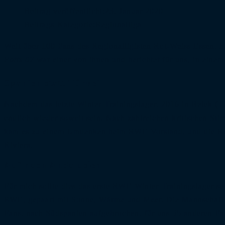
Beitrag veröffentlicht:
23. Januar 2020
Beitrags-Kategorie:
Regionalliga
Weit über 100 Fans des Regionalligisten Rot-Weiss Essen, h
Potts 07
war einer von ihnen und berichtet für uns, in eine
Spanien statt Türkei
Nachdem das letzte Winter-Trainingslager, 2016 in
Belek
(T
endlich wieder soweit sein. Nach zahlreichen kritischen Sti
kam es zu einem Umdenken beim RWE-Vorstand, und die Regi
Riviera.
Auf nach Andalusien
Für mich sollte dies das erste RWE-Winter-Trainingslager s
RWE, gepaart mit Sonne, Wärme und Meer. Die Mannschaft
Fans, nach Südspanien aufgebrochen, für uns 55 anderen Fan