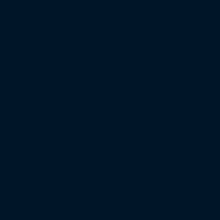
Regionalliga West
Regionalliga Nordost
Regionalliga Südwest
Regionalliga Bayern
Regionalliga Nord
XXL-Zuschauertabelle
XXL-Auswärtsfahrertabelle
XXL-Heimbereich-Auslastung
XXL-Gästeblock-Auslastung
Saison 2024/25
Bundesliga
2. Bundesliga
3. Liga
Regionalliga West
Regionalliga Nordost
Regionalliga Südwest
Regionalliga Bayern