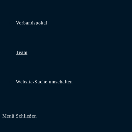
Verbandspokal
Team
Website-Suche umschalten
Menü
Schließen