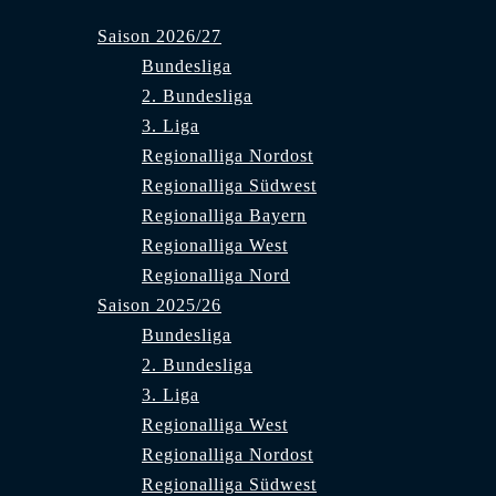
Saison 2026/27
Bundesliga
2. Bundesliga
3. Liga
Regionalliga Nordost
Regionalliga Südwest
Regionalliga Bayern
Regionalliga West
Regionalliga Nord
Saison 2025/26
Bundesliga
2. Bundesliga
3. Liga
Regionalliga West
Regionalliga Nordost
Regionalliga Südwest