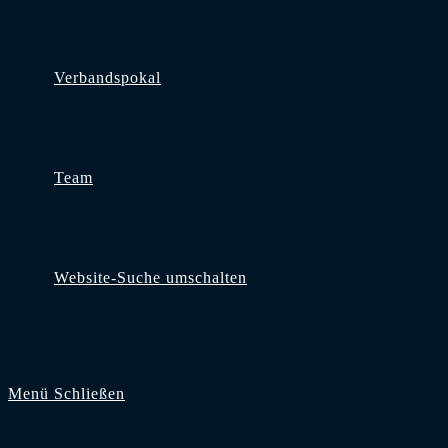
Verbandspokal
Team
Website-Suche umschalten
Menü
Schließen