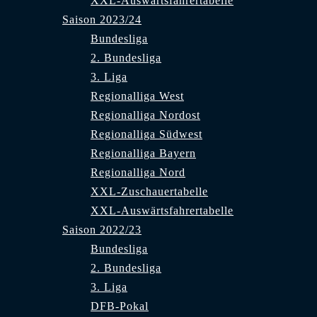
XXL-Auswärtsfahrertabelle
Saison 2023/24
Bundesliga
2. Bundesliga
3. Liga
Regionalliga West
Regionalliga Nordost
Regionalliga Südwest
Regionalliga Bayern
Regionalliga Nord
XXL-Zuschauertabelle
XXL-Auswärtsfahrertabelle
Saison 2022/23
Bundesliga
2. Bundesliga
3. Liga
DFB-Pokal