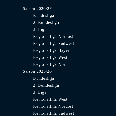
Saison 2026/27
Bundesliga
2. Bundesliga
3. Liga
Regionalliga Nordost
Regionalliga Südwest
Regionalliga Bayern
Regionalliga West
Regionalliga Nord
Saison 2025/26
Bundesliga
2. Bundesliga
3. Liga
Regionalliga West
Regionalliga Nordost
Regionalliga Südwest