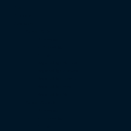
Start
Supporter
Zuschauer
Saison 2026/27
Bundesliga
2. Bundesliga
3. Liga
Regionalliga Nordost
Regionalliga Südwest
Regionalliga Bayern
Regionalliga West
Regionalliga Nord
Saison 2025/26
Bundesliga
2. Bundesliga
3. Liga