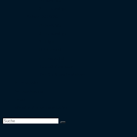
Bundesliga
2. Bundesliga
Saison 2019/20
Bundesliga
2. Bundesliga
3. Liga
DFB-Pokal
Europapokal
Top 50 Zuschauer
Top 25 Auswärtsfahrer
Europapokal
Verbandspokal
Team
Website-Suche umschalten