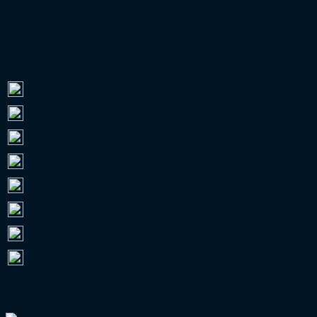
EUROPAPOKAL-QUALIFIKATION
ZUSCHAUER 2026/27
Bundesliga
0
2. Bundesliga
0
3. Liga
0
RL Nordost
101.981
RL Bayern
26.522
RL West
10.669
RL Nord
10.218
RL Südwest
0
VERBANDSPOKAL-GUIDE