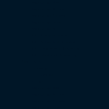
Regionalliga West
Regionalliga Nordost
Regionalliga Südwest
Regionalliga Bayern
Regionalliga Nord
XXL-Zuschauertabelle
XXL-Auswärtsfahrertabelle
XXL-Heimbereich-Auslastung
XXL-Gästeblock-Auslastung
Saison 2024/25
Bundesliga
2. Bundesliga
3. Liga
Regionalliga West
Regionalliga Nordost
Regionalliga Südwest
Regionalliga Bayern