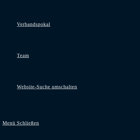
Verbandspokal
Team
Website-Suche umschalten
Menü
Schließen