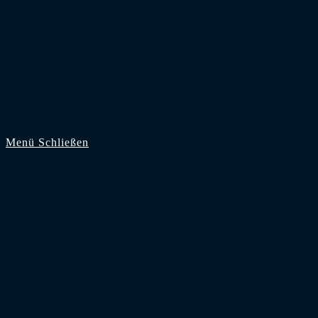
Zum Inhalt springen
Menü
Schließen
Start
Supporter
Zuschauer
Saison 2026/27
Bundesliga
2. Bundesliga
3. Liga