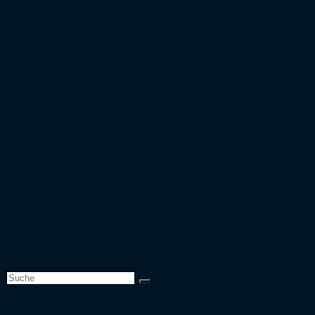
Bundesliga
2. Bundesliga
Saison 2019/20
Bundesliga
2. Bundesliga
3. Liga
DFB-Pokal
Europapokal
Top 50 Zuschauer
Top 25 Auswärtsfahrer
Europapokal
Verbandspokal
Team
Website-Suche umschalten