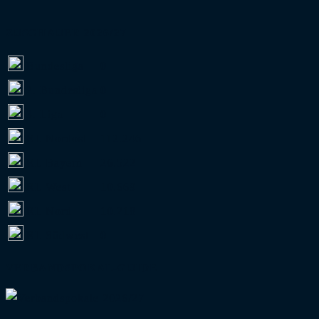
ZUSCHAUER 2026/27
Bundesliga
0
2. Bundesliga
0
3. Liga
0
RL Nordost
112.246
RL Bayern
26.522
RL West
10.669
RL Nord
10.218
RL Südwest
0
VERBANDSPOKAL-GUIDE