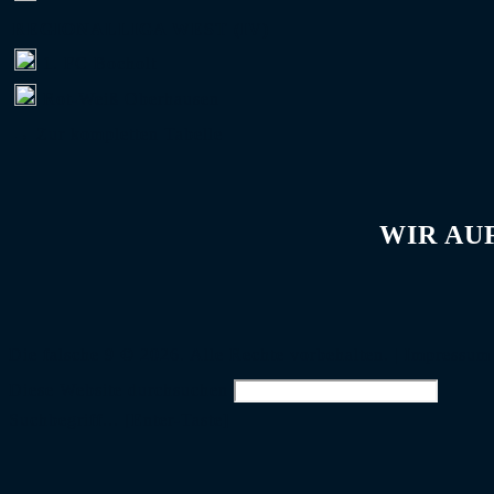
REGIONALLIGA WEST (IV)
1. FC Bocholt
Rot-Weiß Oberhausen
→ Zur kompletten Tabelle
WIR AU
Die falsche 9 © 2026. Alle Rechte vorbehalten. |
Impressum
Diese Website durchsuchen
Suchbegriff... [Enter-Taste]