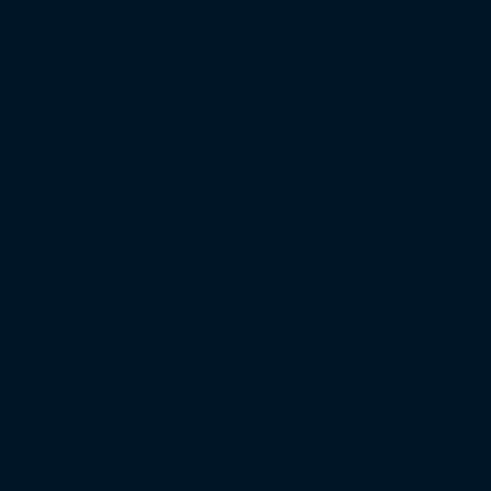
XXL-Heimbereich-Auslastung
XXL-Gästeblock-Auslastung
Saison 2024/25
Bundesliga
2. Bundesliga
3. Liga
Regionalliga West
Regionalliga Nordost
Regionalliga Südwest
Regionalliga Bayern
Regionalliga Nord
XXL-Zuschauertabelle
XXL-Auswärtsfahrertabelle
Saison 2023/24
Bundesliga
2. Bundesliga
3. Liga