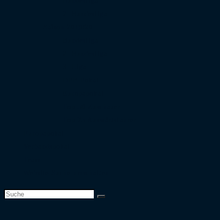
Bundesliga
2. Bundesliga
Saison 2019/20
Bundesliga
2. Bundesliga
3. Liga
DFB-Pokal
Europapokal
Top 50 Zuschauer
Top 25 Auswärtsfahrer
Europapokal
Verbandspokal
Team
Website-Suche umschalten