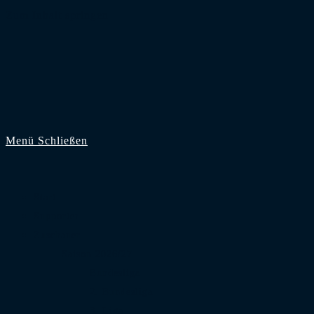
Zum Inhalt springen
Menü
Schließen
Start
Supporter
Zuschauer
Saison 2026/27
Bundesliga
2. Bundesliga
3. Liga