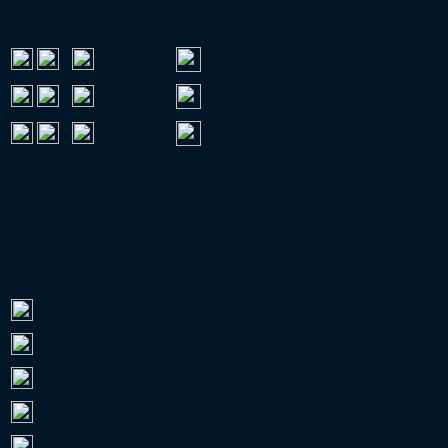
Freitag
:
19:00 Uhr
:
19:00 Uhr
:
20:30 Uhr
EUROPAPOKAL-QUALIFIKATION
ZUSCHAUER 2026/27
Bundesliga
0
2. Bundesliga
0
3. Liga
0
RL Nordost
101.981