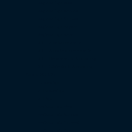
Regionalliga West
Regionalliga Nordost
Regionalliga Südwest
Regionalliga Bayern
Regionalliga Nord
XXL-Zuschauertabelle
XXL-Auswärtsfahrertabelle
XXL-Heimbereich-Auslastung
XXL-Gästeblock-Auslastung
Saison 2024/25
Bundesliga
2. Bundesliga
3. Liga
Regionalliga West
Regionalliga Nordost
Regionalliga Südwest
Regionalliga Bayern