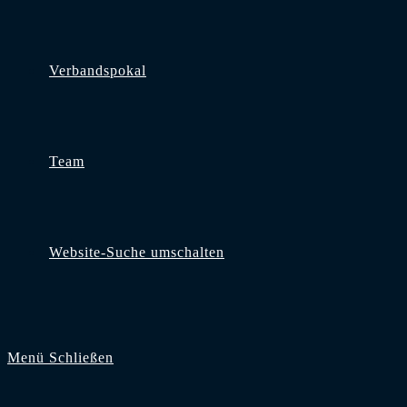
Verbandspokal
Team
Website-Suche umschalten
Menü
Schließen