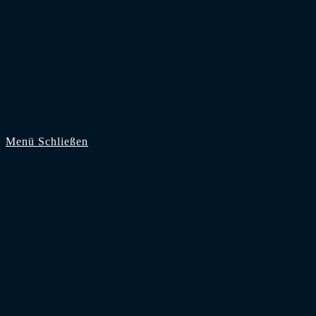
Zum Inhalt springen
Menü
Schließen
Start
Supporter
Zuschauer
Saison 2026/27
Bundesliga
2. Bundesliga
3. Liga