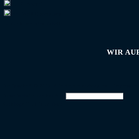
1. FC Bocholt
Rot-Weiß Oberhausen
→ Zur kompletten Tabelle
WIR AU
Die falsche 9 © 2026. Alle Rechte vorbehalten. |
Impressum
Diese Website durchsuchen
Suchbegriff... [Enter-Taste]