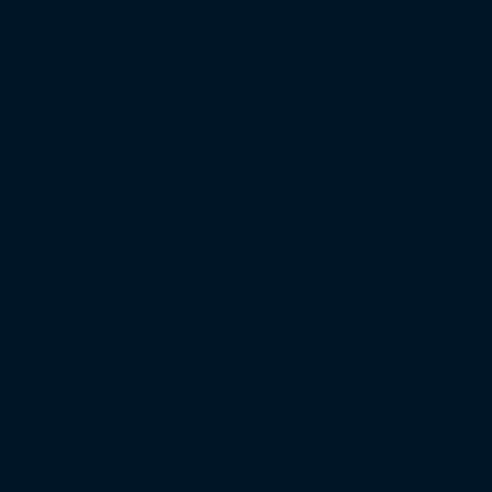
Regionalliga Nordost
Regionalliga Südwest
Regionalliga Bayern
Regionalliga West
Regionalliga Nord
Saison 2025/26
Bundesliga
2. Bundesliga
3. Liga
Regionalliga West
Regionalliga Nordost
Regionalliga Südwest
Regionalliga Bayern
Regionalliga Nord
XXL-Zuschauertabelle
XXL-Auswärtsfahrertabelle