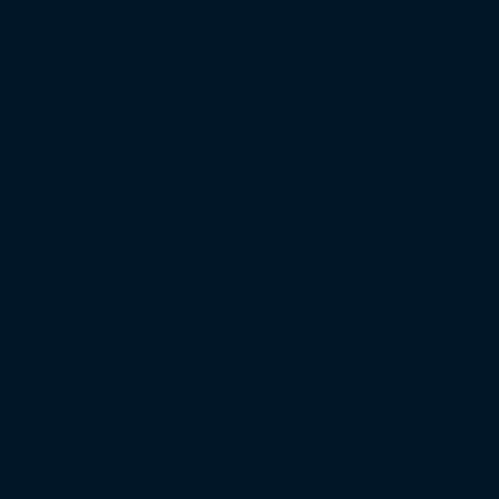
XXL-Heimbereich-Auslastung
XXL-Gästeblock-Auslastung
Saison 2024/25
Bundesliga
2. Bundesliga
3. Liga
Regionalliga West
Regionalliga Nordost
Regionalliga Südwest
Regionalliga Bayern
Regionalliga Nord
XXL-Zuschauertabelle
XXL-Auswärtsfahrertabelle
Saison 2023/24
Bundesliga
2. Bundesliga
3. Liga