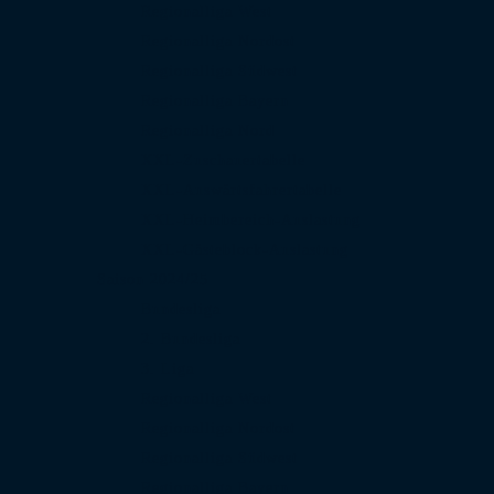
Regionalliga West
Regionalliga Nordost
Regionalliga Südwest
Regionalliga Bayern
Regionalliga Nord
XXL-Zuschauertabelle
XXL-Auswärtsfahrertabelle
XXL-Heimbereich-Auslastung
XXL-Gästeblock-Auslastung
Saison 2024/25
Bundesliga
2. Bundesliga
3. Liga
Regionalliga West
Regionalliga Nordost
Regionalliga Südwest
Regionalliga Bayern