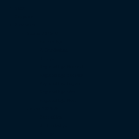
Start
Supporter
Zuschauer
Saison 2026/27
Bundesliga
2. Bundesliga
3. Liga
Regionalliga Nordost
Regionalliga Südwest
Regionalliga Bayern
Regionalliga West
Regionalliga Nord
Saison 2025/26
Bundesliga
2. Bundesliga
3. Liga