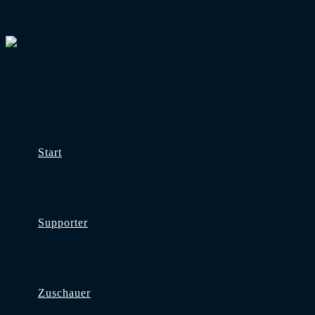
Zum Inhalt springen
Start
Supporter
Zuschauer