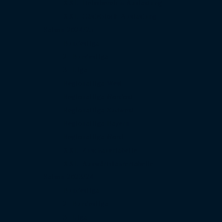
XXL-Heimbereich-Auslastung
XXL-Gästeblock-Auslastung
Saison 2024/25
Bundesliga
2. Bundesliga
3. Liga
Regionalliga West
Regionalliga Nordost
Regionalliga Südwest
Regionalliga Bayern
Regionalliga Nord
XXL-Zuschauertabelle
XXL-Auswärtsfahrertabelle
Saison 2023/24
Bundesliga
2. Bundesliga
3. Liga