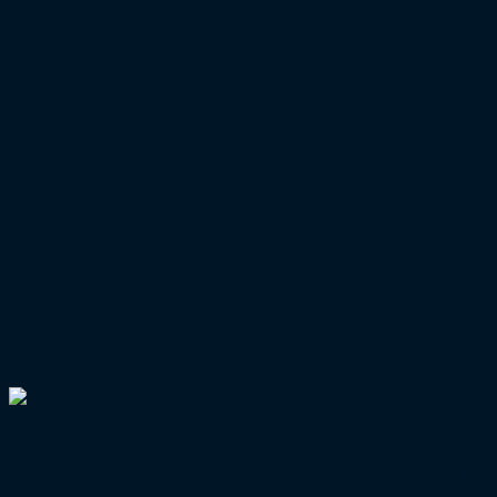
Foto: der-betze-brennt.de
Zuschauer: Schalke und Kaiserslautern führe