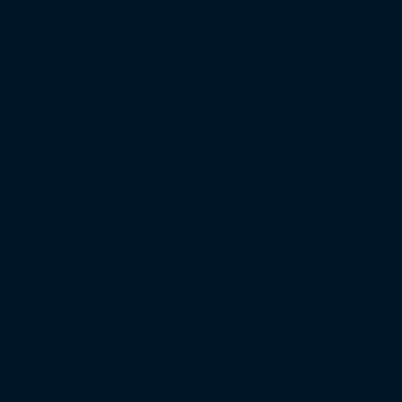
Regionalliga West
Regionalliga Nordost
Regionalliga Südwest
Regionalliga Bayern
Regionalliga Nord
XXL-Zuschauertabelle
XXL-Auswärtsfahrertabelle
Saison 2022/23
Bundesliga
2. Bundesliga
3. Liga
DFB-Pokal
Europapokal
Top Zuschauer
Top Auswärtsfahrer
Saison 2021/22