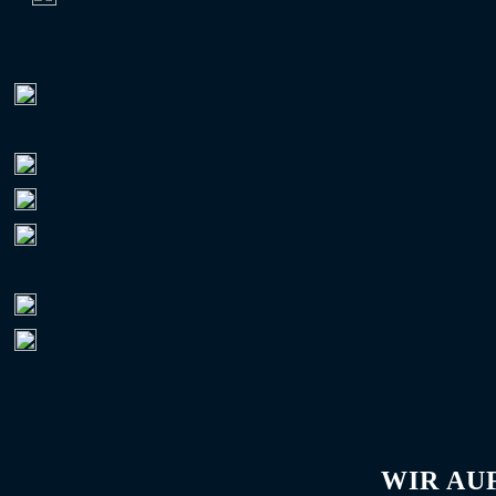
VERBANDSPOKAL – NOCH IM RENNEN
Niederrheinpokal
3. LIGA (III)
Fortuna Düsseldorf
MSV Duisburg
Rot-Weiss Essen
REGIONALLIGA WEST (IV)
1. FC Bocholt
Rot-Weiß Oberhausen
→ Zur kompletten Tabelle
WIR AU