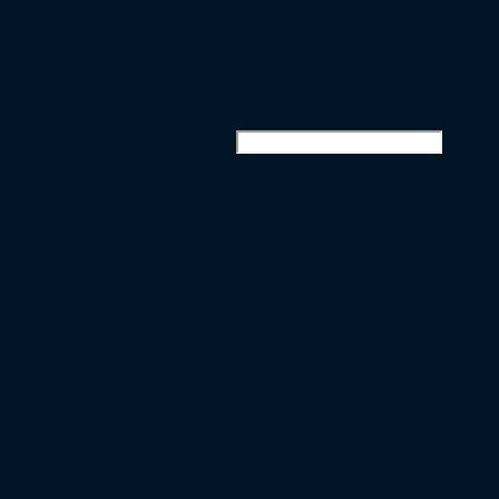
Die falsche 9 © 2026. Alle Rechte vorbehalten. |
Impressum
Diese Website durchsuchen
Suchbegriff... [Enter-Taste]