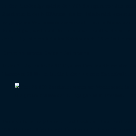
In der Bundesliga spielte der VfB Stuttgart vor den mei
Zuschauer in der MHPArena, die im Heimbereich erneut ausv
vergangenen Wochenende ausverkauft – nur in Mainz war dies
Bundesligist, weiter auf ihr erstes ausverkauftes Heimspiel
der 3. Liga blieben bei allen Spielen noch Plätze im Heimber
Dresden trotzt Saisontief vorne
In der 3. Liga hatte die SG Dynamo Dresden die meisten 
Hannover 96 II – es ist die bisher kleinste Saisonkulisse 
Die größte Kulisse der 3. Liga gab es in Dresden.
Hier
Der sportliche Negativtrend macht sich damit nun auch auf
Tabelle der 3. Liga belegt die Mannschaft von Thomas 