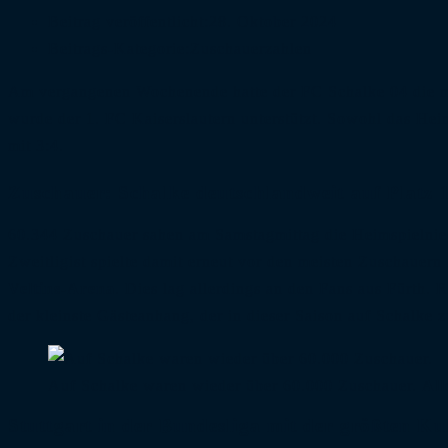
Beitrag veröffentlicht:
28. Oktober 2024
Beitrags-Kategorie:
Zuschauerzahlen
Am vergangenen Wochenende hatte der FC Schalke 04 die me
wurde der 1. FC Kaiserslautern unterstützt. Sowohl das Hei
mit 3:4.
Zuschauer: Schalke deutschlandweit auf Platz 
60.344 Zuschauer sahen am Samstagmittag die Heimspielnie
Zweitligist spielte damit erneut vor den meisten Zuschauern
Veltins-Arena
. Dies lag allerdings an den Fans aus Fürth. 
der kleinste Gästeanhang, der in dieser Saison auf Schalke 
Auf Schalke waren wieder über 60.000 Zuschauer.
All
Stuttgart in der Bundesliga mit der größten Kul