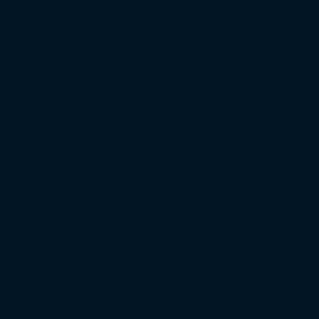
Fans nach Rostock begleitet.
Für den RWE war es ebenfall
allerdings bei der Anreise des Reviervereins. Dort wurde d
Rostock angegriffen.
Die Zahlen zu allen Spielen
Schalke hatte die meisten Zuschauer, Kaiserslautern die mei
Auswärtsfahrerzahlen
, von der Bundesliga bis zur 3. Liga, 
Zuschauer- und Auswärtsfahrerzahlen der Saison 2024
Autor:
Christian Link
Quelle:
Die falsche 9
Weitere Artikel ansehen
Vorheriger Beitrag
VfB Stuttgart kam mit tausenden Fans, R
Nächster Beitrag
Saisonrekord! Über 800.000 Zuschauer in d