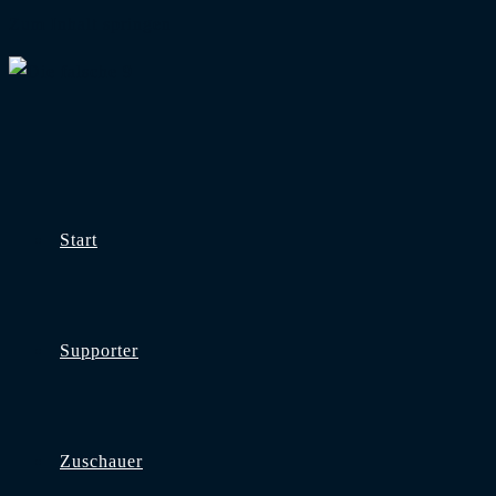
Zum Inhalt springen
Start
Supporter
Zuschauer