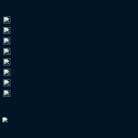
ZUSCHAUER 2026/27
Bundesliga
0
2. Bundesliga
0
3. Liga
0
RL Nordost
101.981
RL Bayern
26.522
RL West
10.669
RL Nord
10.218
RL Südwest
0
VERBANDSPOKAL-GUIDE
TOP 5 NACH ZUSCHAUERN