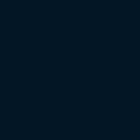
Regionalliga Nordost
Regionalliga Südwest
Regionalliga Bayern
Regionalliga West
Regionalliga Nord
Saison 2025/26
Bundesliga
2. Bundesliga
3. Liga
Regionalliga West
Regionalliga Nordost
Regionalliga Südwest
Regionalliga Bayern
Regionalliga Nord
XXL-Zuschauertabelle
XXL-Auswärtsfahrertabelle