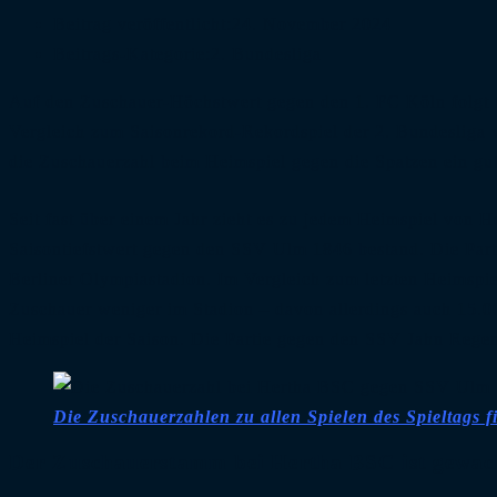
Beitrag veröffentlicht:
24. November 2024
Beitrags-Kategorie:
2. Bundesliga
Auf den Zuschauer-Höchstwert gegen den 1. FC Köln folgt
Vergleich zum Saisonrekord-Rekordspiel der 2. Bundesliga 
die Zuschauerzahl beim Heimspiel gegen die Spatzen ein gute
Seit fast über einem Jahr zieht es zu jedem Heimspiel von 
Saisontiefstwert gegen den SSV Ulm 1846 bestand. Die Part
Berliner Olympiastadion. Im Vergleich zum letzten Heimspiel
Zuschauer weniger im Stadion – davon allerdings auch 15.00
Heimspiel der Saison. Die Partie gegen den SSV Jahn Rege
Die Zuschauerzahlen zu allen Spielen des Spieltags fi
Der Zuschauerstamm bei Hertha BSC ist gewac