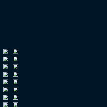
Die Tabelle mit den Zuschauer-Höchstwerten findet ihr hie
Die Zuschauerzahlen bei den Heimspielen von
Insgesamt 340.182 Zuschauer kamen zu den Heimspielen der M
48.579 Zuschauern stehen die Blau-Weißen auf dem vierten P
Zuschauer bei den Zweitligaspielen 2024/25
-
BSC - Hamburger SV
71.500
-
BSC - Schalke
70.159
-
BSC - Köln
68.763
-
BSC - Karlsruhe
63.612
-
BSC - Düsseldorf
50.135
-
BSC - Paderborn
48.591
-
BSC - Kaiserslautern
47.443
-
BSC - Münster
45.767