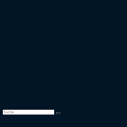
Bundesliga
2. Bundesliga
Saison 2019/20
Bundesliga
2. Bundesliga
3. Liga
DFB-Pokal
Europapokal
Top 50 Zuschauer
Top 25 Auswärtsfahrer
Europapokal
Verbandspokal
Team
Website-Suche umschalten