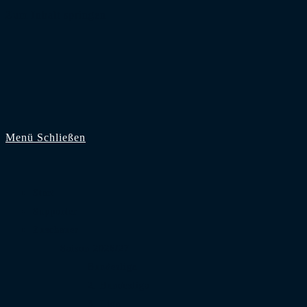
Zum Inhalt springen
Menü
Schließen
Start
Supporter
Zuschauer
Saison 2026/27
Bundesliga
2. Bundesliga
3. Liga