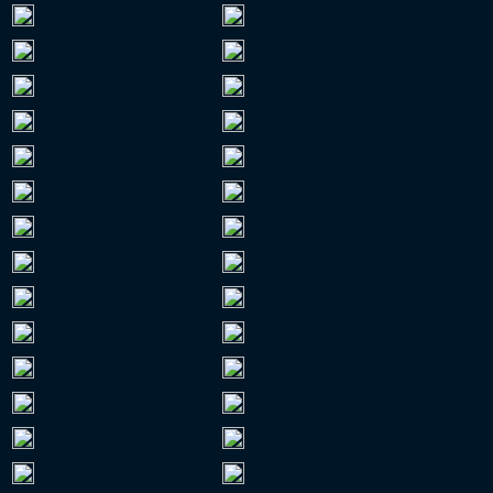
Kaiserslautern
41.579
Düsseldorf
31.951
Nürnberg
25.968
Hannover
25.600
Karlsruhe
24.158
Magdeburg
20.665
Braunschweig
18.741
Darmstadt
15.820
Paderborn
11.985
Ulm
11.735
Münster
11.507
Fürth
10.261
Regensburg
9.048
Elversberg
8.451