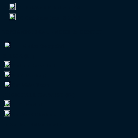
4.
FC Rot-Weiß Erfurt
Ø 7.550
5.
FC Carl Zeiss Jena
Ø 7.258
VERBANDSPOKAL – NOCH IM RENNEN
Niederrheinpokal
3. LIGA (III)
Fortuna Düsseldorf
MSV Duisburg
Rot-Weiss Essen
REGIONALLIGA WEST (IV)
1. FC Bocholt
Rot-Weiß Oberhausen
→ Zur kompletten Tabelle