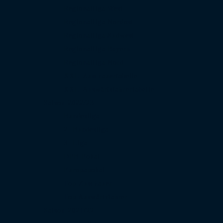
Regionalliga West
Regionalliga Nordost
Regionalliga Südwest
Regionalliga Bayern
Regionalliga Nord
XXL-Zuschauertabelle
XXL-Auswärtsfahrertabelle
Saison 2022/23
Bundesliga
2. Bundesliga
3. Liga
DFB-Pokal
Europapokal
Top Zuschauer
Top Auswärtsfahrer
Saison 2021/22