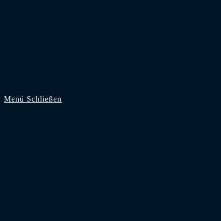
Zum Inhalt springen
Menü
Schließen
Start
Supporter
Zuschauer
Saison 2026/27
Bundesliga
2. Bundesliga
3. Liga