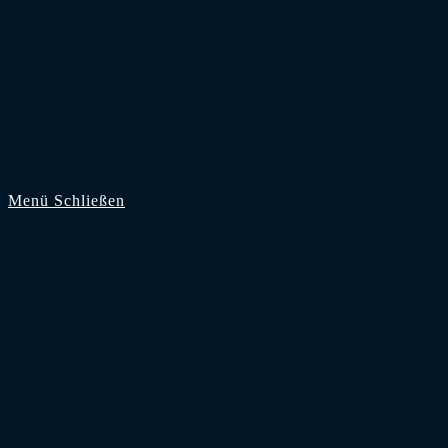
Zum Inhalt springen
Menü
Schließen
Start
Supporter
Zuschauer
Saison 2026/27
Bundesliga
2. Bundesliga
3. Liga