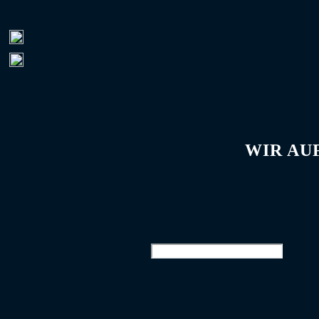
REGIONALLIGA WEST (IV)
1. FC Bocholt
Rot-Weiß Oberhausen
→ Zur kompletten Tabelle
WIR AU
Die falsche 9 © 2026. Alle Rechte vorbehalten. |
Impressum
Diese Website durchsuchen
Suchbegriff... [Enter-Taste]