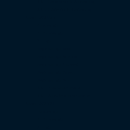
XXL-Heimbereich-Auslastung
XXL-Gästeblock-Auslastung
Saison 2024/25
Bundesliga
2. Bundesliga
3. Liga
Regionalliga West
Regionalliga Nordost
Regionalliga Südwest
Regionalliga Bayern
Regionalliga Nord
XXL-Zuschauertabelle
XXL-Auswärtsfahrertabelle
Saison 2023/24
Bundesliga
2. Bundesliga
3. Liga