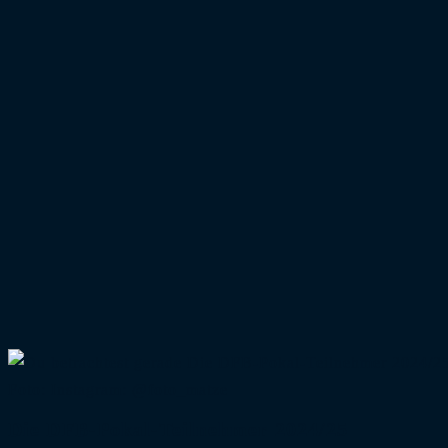
Foto: Instagram: @foto_matze
Die DFB-Pokal-Teilnehmer 2024/25