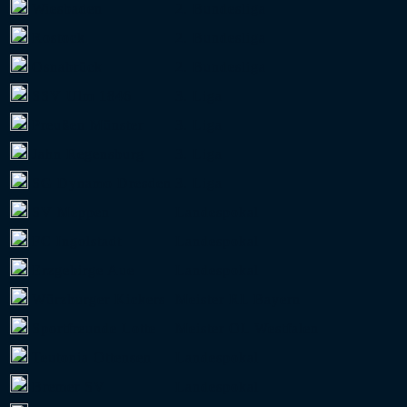
Wiesbaden
2. Bundesliga
Rostock
2. Bundesliga
Osnabrück
2. Bundesliga
SSV Ulm 1846
3. Liga
Preußen Münster
3. Liga
Jahn Regensburg
3. Liga
SG Dynamo Dresden
3. Liga
SV Meppen
Landespokal
FC Ingolstadt
Landespokal
Erzgebirge Aue
Landespokal
Würzburger Kickers
Meister RL Bayern
Sportfreunde Lotte
Meister OL Westfalen
Teutonia Ottensen
Landespokal
Bremer SV
Landespokal