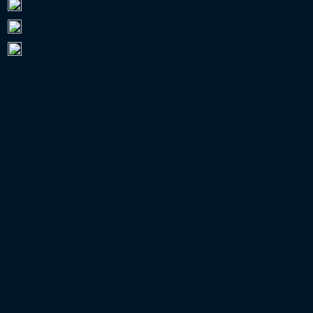
Aalen
Landespokal
Offenbach
Landespokal
Bielefeld
Landespokal
Auslosung
Die Auslosung findet am 1. Juni 2024 um 18 Uhr in der ARD
Eine Übersicht zu allen Landespokal-Wettbewerben findet ih
Der große Verbandspokal-Guide 2023/24
Autor:
Christian Link
Quelle:
Die falsche 9
Weitere Artikel ansehen
Vorheriger Beitrag
Alle Deutschen Pokalsieger
Nächster Beitrag
Die Zuschauerzahlen zum DFB-Pokal-Final