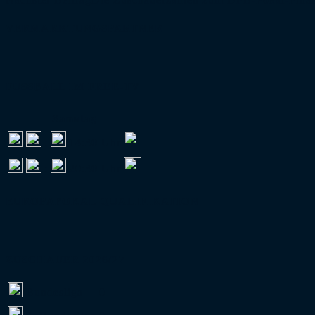
VERMARKTUNGSPARTNER
FUSSBALL IM FREE-TV
Samstag
:
14:30 Uhr
:
20:30 Uhr
EUROPAPOKAL-QUALIFIKATION
ZUSCHAUER 2026/27
Bundesliga
0