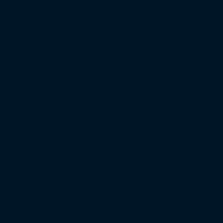
Regionalliga Nordost
Regionalliga Südwest
Regionalliga Bayern
Regionalliga West
Regionalliga Nord
Saison 2025/26
Bundesliga
2. Bundesliga
3. Liga
Regionalliga West
Regionalliga Nordost
Regionalliga Südwest
Regionalliga Bayern
Regionalliga Nord
XXL-Zuschauertabelle
XXL-Auswärtsfahrertabelle