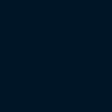
Beitrag veröffentlicht:
26. Mai 2024
Beitrags-Kategorie:
Deutschland
/
DFB-Pokal
/
Landka
Die DFB-Pokalsaison 2024/25 wirft ihre Schatten voraus. E
kommenden Pokalsaison fest.
In der 82. Austragung des Wettbewerbs sind alle Klubs der 
also alle Mannschaften bis zum 14. Platz der 2. Bundesliga –
Mannschaften finden sich im Topf der „Amateure“ wieder. Ne
Drittligamannschaften
(2. Mannschaften ausgeschlossen), 
Westfalen
sowie
alle Landespokalsieger
für den DFB-Poka
Westfalen, Bayern und Niedersachsen haben als größte Lan
Meppen qualifizierte sich bereits als Sieger des Niedersach
Niedersachsen gibt es zwei Pokalwettbewerbe, einer wird be