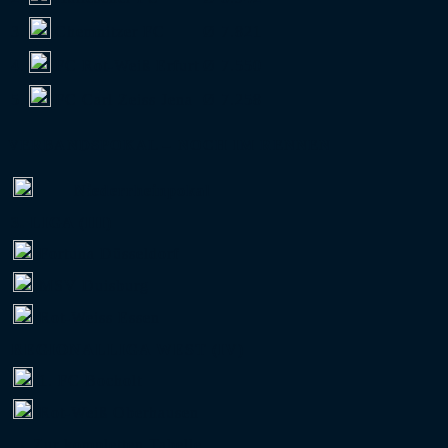
3.
Chemnitzer FC
Ø 7.821
4.
FC Rot-Weiß Erfurt
Ø 7.550
5.
FC Carl Zeiss Jena
Ø 7.258
VERBANDSPOKAL – NOCH IM RENNEN
Niederrheinpokal
3. LIGA (III)
Fortuna Düsseldorf
MSV Duisburg
Rot-Weiss Essen
REGIONALLIGA WEST (IV)
1. FC Bocholt
Rot-Weiß Oberhausen
→ Zur kompletten Tabelle