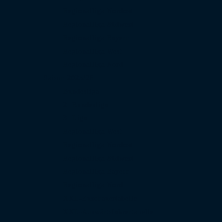
Regionalliga Nordost
Regionalliga Südwest
Regionalliga Bayern
Regionalliga West
Regionalliga Nord
Saison 2025/26
Bundesliga
2. Bundesliga
3. Liga
Regionalliga West
Regionalliga Nordost
Regionalliga Südwest
Regionalliga Bayern
Regionalliga Nord
XXL-Zuschauertabelle
XXL-Auswärtsfahrertabelle