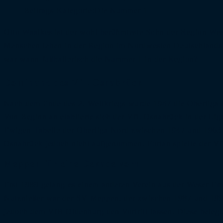
Beitrags-Kategorie:
Die Nummer 1
Otto Waalkes ist der wohl berühmteste Sohn der Region We
Menschen leben in der Region im Nordwesten Deutschlands, d
war wann fußballerisch die Nummer 1 in der Region?
Dominanz des VfL Osnabrück
Nach dem Ende des 2. Weltkriegs wurde 1947 die Oberliga No
Von Beginn an etablierte sich der VfL Osnabrück in der Liga
Ewigen Tabelle der Oberliga Nord zwischen 1947 und 1963 b
Osnabrück jedoch nicht aufgenommen. Fortan spielte der VfL
Meppen für eine Dekade vorn
Erst 1989 gelang es einem anderen Verein aus der Weser-Em
Nutznießer war der SV Meppen, der zwischen 1987 und 1998 
jedoch dem VfB Oldenburg den Vortritt lassen. Diese belegt