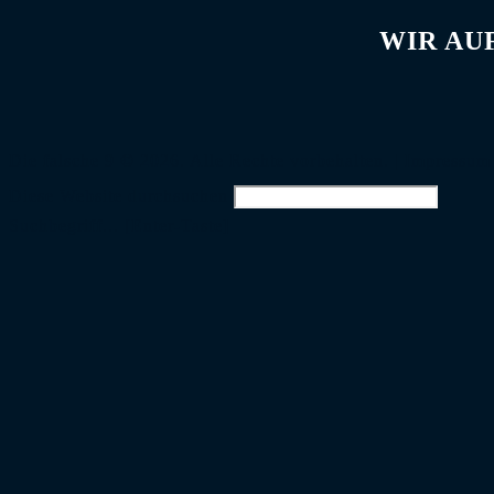
WIR AU
Die falsche 9 © 2026. Alle Rechte vorbehalten. |
Impressum
Diese Website durchsuchen
Suchbegriff... [Enter-Taste]