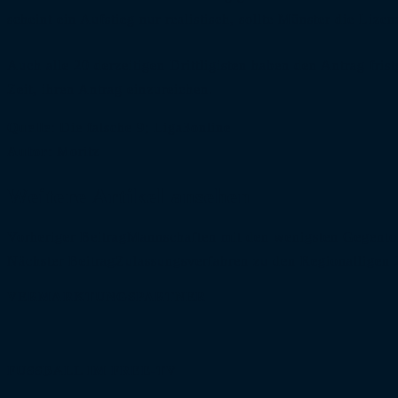
scheint ein Aufstieg nur realistisch, sollte Münster die Liz
Auch alle 20 derzeitigen Drittligisten haben den Antrag fris
Zeit, ihren Antrag einzureichen.
Quelle
: Die falsche 9; Liga3online
Autor
: Moritz
Weitere Artikel ansehen
Vorheriger Beitrag
Mannschaften mit den wenigsten Gegento
Nächster Beitrag
Zulassungsverfahren zu den Regionalligen
VERMARKTUNGSPARTNER
FUSSBALL IM FREE-TV