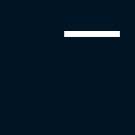
Die falsche 9 © 2026. Alle Rechte vorbehalten. |
Impressum
Diese Website durchsuchen
Suchbegriff... [Enter-Taste]