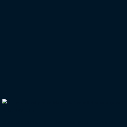
Foto: SSV Ulm
Mannschaften mit den wenigsten Gegentoren 