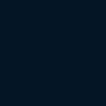
Regionalliga West
Regionalliga Nordost
Regionalliga Südwest
Regionalliga Bayern
Regionalliga Nord
XXL-Zuschauertabelle
XXL-Auswärtsfahrertabelle
Saison 2022/23
Bundesliga
2. Bundesliga
3. Liga
DFB-Pokal
Europapokal
Top Zuschauer
Top Auswärtsfahrer
Saison 2021/22