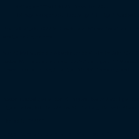
Beitrag veröffentlicht:
26. Dezember 2022
Beitrags-Kategorie:
2. Bundesliga
/
3. Liga
/
Bundeslig
Das Fußballjahr 2022 ist Geschichte. Wir werfen einen Blic
wenigsten Gegentoren.
Nur 20 Mal wurde die Abwehr der SSV Ulm im Jahr 2022 üb
besten Wert in den ersten vier deutschen Ligen. Elf Mannscha
diesem Jahr in der Regionalliga. Die SV Elversberg verbrach
Bester Bundesligist ist der FC Bayern, bester Zweitligist d
Liga spielten, hat die U23 des SC Freiburg die beste Bilanz.
[the_ad id=“3219″]
Gegentore pro Spiel aller Mannschaften in der 