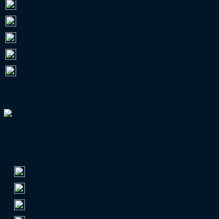
RL Nordost
112.246
RL Bayern
26.522
RL West
10.669
RL Nord
10.218
RL Südwest
0
VERBANDSPOKAL-GUIDE
TOP 5 NACH ZUSCHAUERN
Regionalliga Nordost
1.
FC Erzgebirge Aue
Ø 9.438
2.
Hallescher FC
Ø 8.942
3.
Chemnitzer FC
Ø 7.821