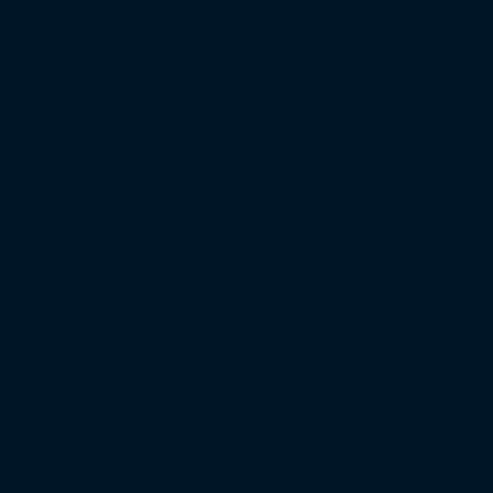
FCA Walldorf
1.76
SV Atlas
1.77
Viktoria Berlin
1.78
FV Illertissen
1.81
Hertha BSC
1.81
SV Meppen
1.85
Düsseldorf II
1.86
Rot Weiss Ahlen
1.86
FC Pipinsried
1.89
Teutonia 05
1.91
Lichtenberg 47
1.91
TSV Buchbach
1.93
VfL Bochum
1.94
VfV Hildesheim
1.97