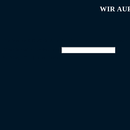
WIR AU
Die falsche 9 © 2026. Alle Rechte vorbehalten. |
Impressum
Diese Website durchsuchen
Suchbegriff... [Enter-Taste]