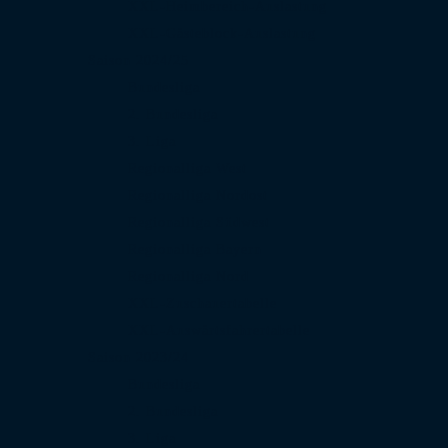
XXL-Heimbereich-Auslastung
XXL-Gästeblock-Auslastung
Saison 2024/25
Bundesliga
2. Bundesliga
3. Liga
Regionalliga West
Regionalliga Nordost
Regionalliga Südwest
Regionalliga Bayern
Regionalliga Nord
XXL-Zuschauertabelle
XXL-Auswärtsfahrertabelle
Saison 2023/24
Bundesliga
2. Bundesliga
3. Liga