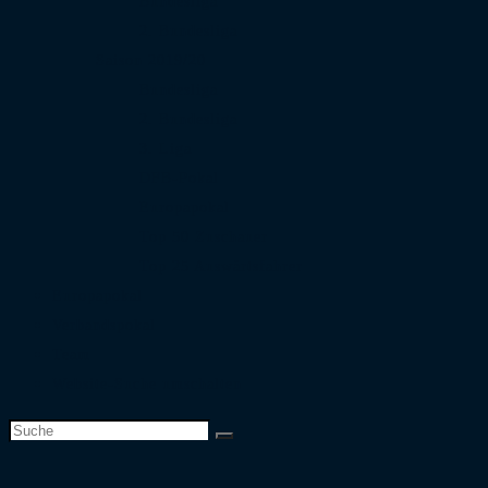
Bundesliga
2. Bundesliga
Saison 2019/20
Bundesliga
2. Bundesliga
3. Liga
DFB-Pokal
Europapokal
Top 50 Zuschauer
Top 25 Auswärtsfahrer
Europapokal
Verbandspokal
Team
Website-Suche umschalten