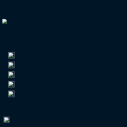
VERBANDSPOKAL-GUIDE
TOP 5 NACH ZUSCHAUERN
Regionalliga Nordost
1.
FC Erzgebirge Aue
Ø 9.438
2.
Hallescher FC
Ø 8.942
3.
Chemnitzer FC
Ø 7.821
4.
FC Rot-Weiß Erfurt
Ø 7.550
5.
FC Carl Zeiss Jena
Ø 7.258
VERBANDSPOKAL – NOCH IM RENNEN
Niederrheinpokal