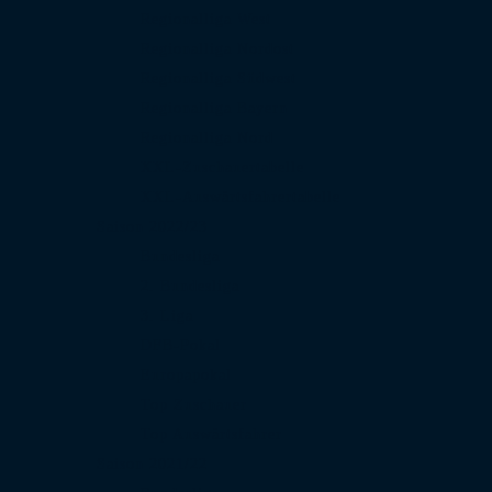
Regionalliga West
Regionalliga Nordost
Regionalliga Südwest
Regionalliga Bayern
Regionalliga Nord
XXL-Zuschauertabelle
XXL-Auswärtsfahrertabelle
Saison 2022/23
Bundesliga
2. Bundesliga
3. Liga
DFB-Pokal
Europapokal
Top Zuschauer
Top Auswärtsfahrer
Saison 2021/22