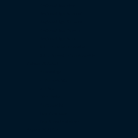
Regionalliga West
Regionalliga Nordost
Regionalliga Südwest
Regionalliga Bayern
Regionalliga Nord
XXL-Zuschauertabelle
XXL-Auswärtsfahrertabelle
Saison 2022/23
Bundesliga
2. Bundesliga
3. Liga
DFB-Pokal
Europapokal
Top Zuschauer
Top Auswärtsfahrer
Saison 2021/22