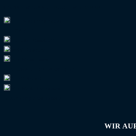
VERBANDSPOKAL – NOCH IM RENNEN
Niederrheinpokal
3. LIGA (III)
Fortuna Düsseldorf
MSV Duisburg
Rot-Weiss Essen
REGIONALLIGA WEST (IV)
1. FC Bocholt
Rot-Weiß Oberhausen
→ Zur kompletten Tabelle
WIR AU