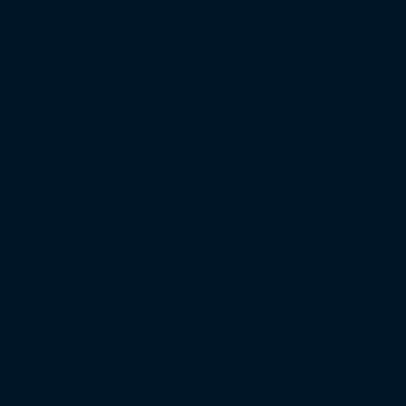
Regionalliga West
Regionalliga Nordost
Regionalliga Südwest
Regionalliga Bayern
Regionalliga Nord
XXL-Zuschauertabelle
XXL-Auswärtsfahrertabelle
Saison 2022/23
Bundesliga
2. Bundesliga
3. Liga
DFB-Pokal
Europapokal
Top Zuschauer
Top Auswärtsfahrer
Saison 2021/22