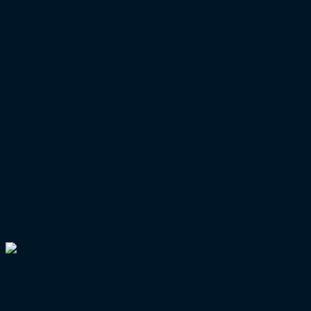
Saisonvorschau Borussia Mönchengladbach: 
Beitrag veröffentlicht:
16. September 2020