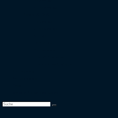
Bundesliga
2. Bundesliga
Saison 2019/20
Bundesliga
2. Bundesliga
3. Liga
DFB-Pokal
Europapokal
Top 50 Zuschauer
Top 25 Auswärtsfahrer
Europapokal
Verbandspokal
Team
Website-Suche umschalten