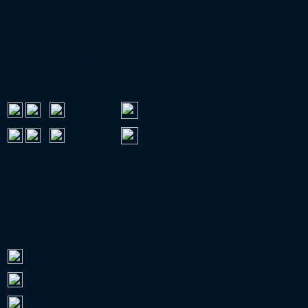
VERMARKTUNGSPARTNER
FUSSBALL IM FREE-TV
Samstag
:
14:30 Uhr
:
20:30 Uhr
EUROPAPOKAL-QUALIFIKATION
ZUSCHAUER 2026/27
Bundesliga
0
2. Bundesliga
0
3. Liga
0