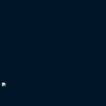
Saisonvorschau FC Schalke 04: Anspruch vs. 
Beitrag veröffentlicht:
18. September 2020