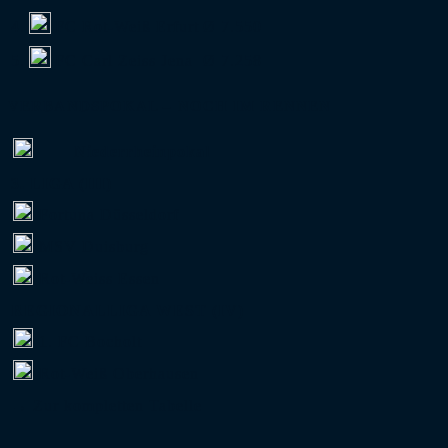
4.
FC Rot-Weiß Erfurt
Ø 7.550
5.
FC Carl Zeiss Jena
Ø 7.258
VERBANDSPOKAL – NOCH IM RENNEN
Niederrheinpokal
3. LIGA (III)
Fortuna Düsseldorf
MSV Duisburg
Rot-Weiss Essen
REGIONALLIGA WEST (IV)
1. FC Bocholt
Rot-Weiß Oberhausen
→ Zur kompletten Tabelle