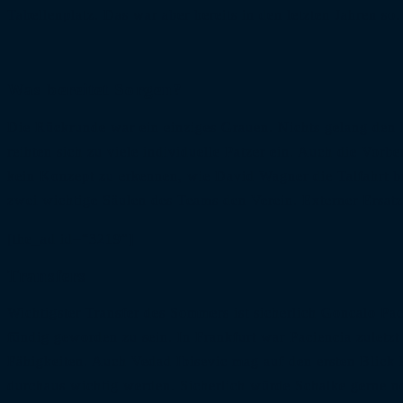
Tabellenplatz. Das war aber bereits in den letzten Jahren so.
Was bereitet Sorgen?
Die Rückrunde war ein einziges Grauen. Nichts gelang den 
reihten sich zu viele individuelle Patzer ein. Auch die Vor
kein Konzept zu erkennen, wie David Wagner die Talfahrt b
zwei wichtige Säulen des Teams den Verein. Externer Ersatz 
[the_ad id=“3219″]
Transfers
Wichtigster Transfer des Sommers ist sicherlich Goncalo Pa
fündig geworden zu sein. In Frankfurt war Paciencia zuletz
Fähigkeiten. Auch Vedad Ibisevic mag auf den ersten Blick 
durchaus wichtig werden. Sicherlich würde Schalke gerne noc