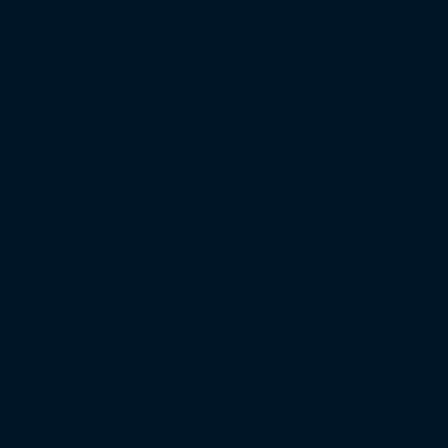
Regionalliga Nordost
Regionalliga Südwest
Regionalliga Bayern
Regionalliga West
Regionalliga Nord
Saison 2025/26
Bundesliga
2. Bundesliga
3. Liga
Regionalliga West
Regionalliga Nordost
Regionalliga Südwest
Regionalliga Bayern
Regionalliga Nord
XXL-Zuschauertabelle
XXL-Auswärtsfahrertabelle