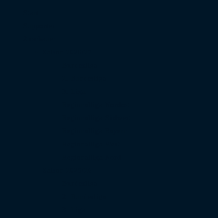
Start
Supporter
Zuschauer
Saison 2026/27
Bundesliga
2. Bundesliga
3. Liga
Regionalliga Nordost
Regionalliga Südwest
Regionalliga Bayern
Regionalliga West
Regionalliga Nord
Saison 2025/26
Bundesliga
2. Bundesliga
3. Liga