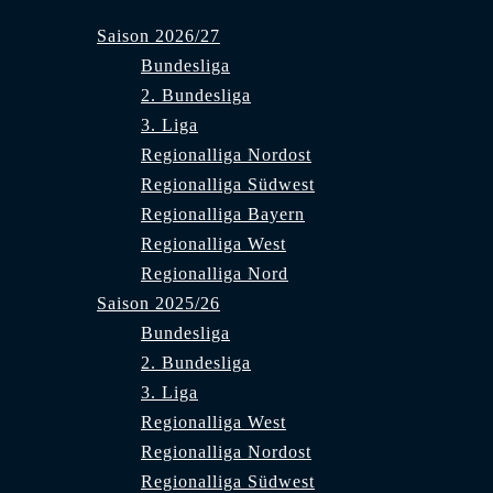
Saison 2026/27
Bundesliga
2. Bundesliga
3. Liga
Regionalliga Nordost
Regionalliga Südwest
Regionalliga Bayern
Regionalliga West
Regionalliga Nord
Saison 2025/26
Bundesliga
2. Bundesliga
3. Liga
Regionalliga West
Regionalliga Nordost
Regionalliga Südwest