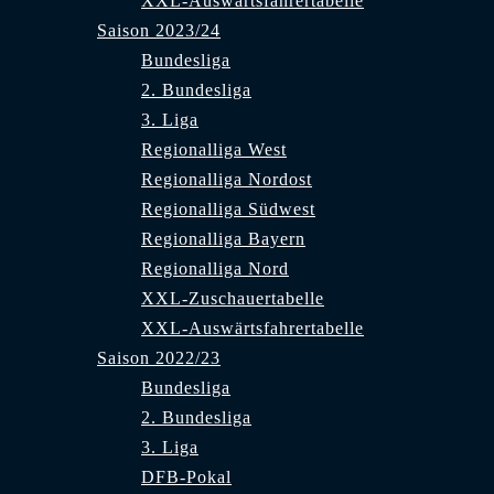
XXL-Auswärtsfahrertabelle
Saison 2023/24
Bundesliga
2. Bundesliga
3. Liga
Regionalliga West
Regionalliga Nordost
Regionalliga Südwest
Regionalliga Bayern
Regionalliga Nord
XXL-Zuschauertabelle
XXL-Auswärtsfahrertabelle
Saison 2022/23
Bundesliga
2. Bundesliga
3. Liga
DFB-Pokal