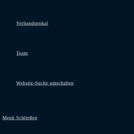
Verbandspokal
Team
Website-Suche umschalten
Menü
Schließen