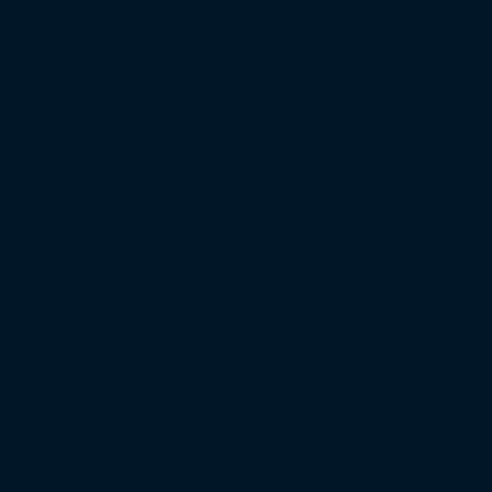
Regionalliga Nordost
Regionalliga Südwest
Regionalliga Bayern
Regionalliga West
Regionalliga Nord
Saison 2025/26
Bundesliga
2. Bundesliga
3. Liga
Regionalliga West
Regionalliga Nordost
Regionalliga Südwest
Regionalliga Bayern
Regionalliga Nord
XXL-Zuschauertabelle
XXL-Auswärtsfahrertabelle