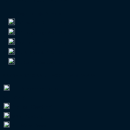
TOP 5 NACH ZUSCHAUERN
Regionalliga Nordost
1.
Hallescher FC
Ø 8.942
2.
FC Erzgebirge Aue
Ø 8.611
3.
Chemnitzer FC
Ø 7.821
4.
FC Rot-Weiß Erfurt
Ø 7.550
5.
FC Carl Zeiss Jena
Ø 7.258
VERBANDSPOKAL – NOCH IM RENNEN
Niederrheinpokal
3. LIGA (III)
Fortuna Düsseldorf
MSV Duisburg
Rot-Weiss Essen