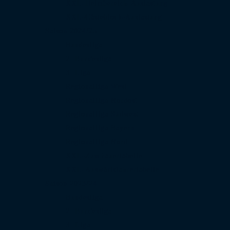
XXL-Heimbereich-Auslastung
XXL-Gästeblock-Auslastung
Saison 2024/25
Bundesliga
2. Bundesliga
3. Liga
Regionalliga West
Regionalliga Nordost
Regionalliga Südwest
Regionalliga Bayern
Regionalliga Nord
XXL-Zuschauertabelle
XXL-Auswärtsfahrertabelle
Saison 2023/24
Bundesliga
2. Bundesliga
3. Liga