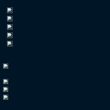
Regionalliga Nordost
1.
FC Carl Zeiss Jena
9.002
2.
Hallescher FC
8.942
3.
FC Erzgebirge Aue
8.611
4.
FC Rot-Weiß Erfurt
8.226
5.
Chemnitzer FC
5.639
VERBANDSPOKAL – NOCH IM RENNEN
Niederrheinpokal
3. LIGA (III)
Fortuna Düsseldorf
MSV Duisburg
Rot-Weiss Essen
REGIONALLIGA WEST (IV)