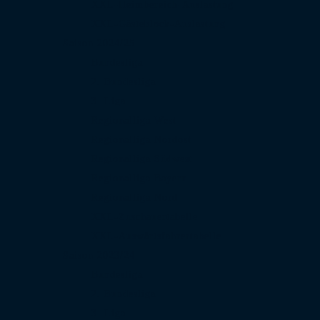
XXL-Heimbereich-Auslastung
XXL-Gästeblock-Auslastung
Saison 2024/25
Bundesliga
2. Bundesliga
3. Liga
Regionalliga West
Regionalliga Nordost
Regionalliga Südwest
Regionalliga Bayern
Regionalliga Nord
XXL-Zuschauertabelle
XXL-Auswärtsfahrertabelle
Saison 2023/24
Bundesliga
2. Bundesliga
3. Liga