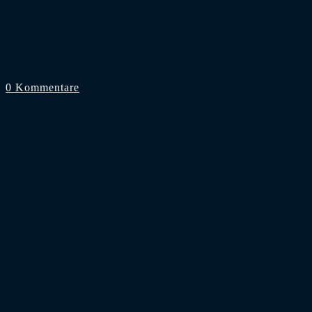
Vierer- und Fünerpacker der letzten 10 Jahre
Erling Haaland erzielte am Samstag seinen 1. Viererpack in d
Jahre in der Bundesliga gelang. Nur Robert Lewandowski un
0 Kommentare
23. November 2020
VERMARKTUNGSPARTNER
FUSSBALL IM FREE-TV
Mittwoch
EUROPAPOKAL-QUALIFIKATION