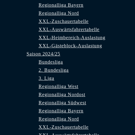
Regionalliga Bayern
Regionalliga Nord
XXL-Zuschauertabelle
XXL-Auswärtsfahrertabelle
XXL-Heimbereich-Auslastung
XXL-Gästeblock-Auslastung
Saison 2024/25
Bundesliga
2. Bundesliga
3. Liga
Regionalliga West
Regionalliga Nordost
Regionalliga Südwest
Regionalliga Bayern
Regionalliga Nord
XXL-Zuschauertabelle