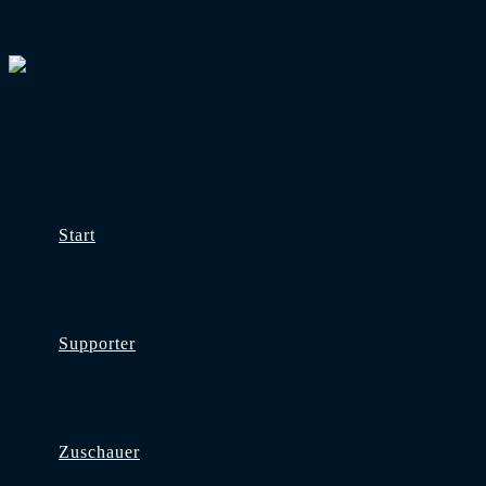
Zum Inhalt springen
Start
Supporter
Zuschauer