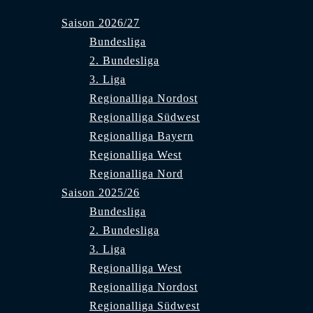
Saison 2026/27
Bundesliga
2. Bundesliga
3. Liga
Regionalliga Nordost
Regionalliga Südwest
Regionalliga Bayern
Regionalliga West
Regionalliga Nord
Saison 2025/26
Bundesliga
2. Bundesliga
3. Liga
Regionalliga West
Regionalliga Nordost
Regionalliga Südwest