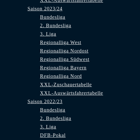
XXL-Auswärtsfahrertabelle
Saison 2023/24
Bundesliga
2. Bundesliga
3. Liga
Regionalliga West
Regionalliga Nordost
Regionalliga Südwest
Regionalliga Bayern
Regionalliga Nord
XXL-Zuschauertabelle
XXL-Auswärtsfahrertabelle
Saison 2022/23
Bundesliga
2. Bundesliga
3. Liga
DFB-Pokal