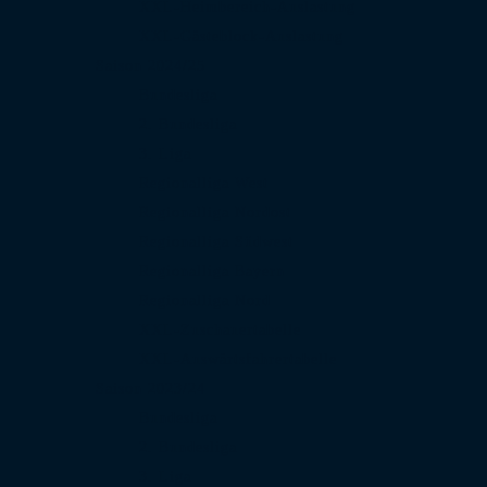
XXL-Heimbereich-Auslastung
XXL-Gästeblock-Auslastung
Saison 2024/25
Bundesliga
2. Bundesliga
3. Liga
Regionalliga West
Regionalliga Nordost
Regionalliga Südwest
Regionalliga Bayern
Regionalliga Nord
XXL-Zuschauertabelle
XXL-Auswärtsfahrertabelle
Saison 2023/24
Bundesliga
2. Bundesliga
3. Liga