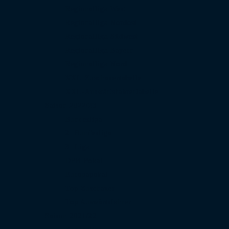
Regionalliga West
Regionalliga Nordost
Regionalliga Südwest
Regionalliga Bayern
Regionalliga Nord
XXL-Zuschauertabelle
XXL-Auswärtsfahrertabelle
Saison 2022/23
Bundesliga
2. Bundesliga
3. Liga
DFB-Pokal
Europapokal
Top Zuschauer
Top Auswärtsfahrer
Saison 2021/22