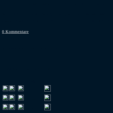
Mit Rot-Weiss Essen im Wintercamp 2020 Tei
Weit über 100 Fans des Regionalligisten Rot-Weiss Essen, h
Potts 07
war einer von ihnen und berichtet für uns, in eine
0 Kommentare
23. Januar 2020
VERMARKTUNGSPARTNER
FUSSBALL IM FREE-TV
Sonntag
:
13:30 Uhr
:
13:30 Uhr
:
13:30 Uhr