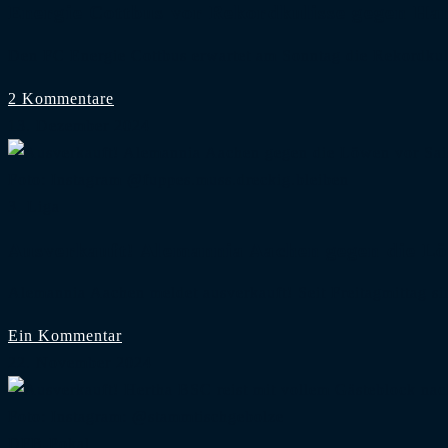
Energie Cottbus vor Rekordkulisse gegen Ha
Den FC Energie Cottbus erwartet am Sonntag die Rekordkul
2 Kommentare
13. Dezember 2024
Foto: Instagram @fuppes.muss.dreckig.bleiben
3. Liga
Ausverkauft! Alemannia Aachen gegen die Lö
Alemannia Aachen meldet ausverkauft! Seit Freitagmittag si
Ein Kommentar
22. November 2024
Foto: Instagram: @stammtischgebolze
DFB-Pokal