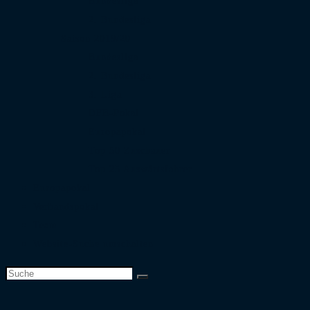
Bundesliga
2. Bundesliga
Saison 2019/20
Bundesliga
2. Bundesliga
3. Liga
DFB-Pokal
Europapokal
Top 50 Zuschauer
Top 25 Auswärtsfahrer
Europapokal
Verbandspokal
Team
Website-Suche umschalten