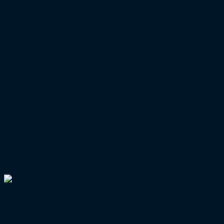
Foto: Instagram: @nur.energie
3. Liga