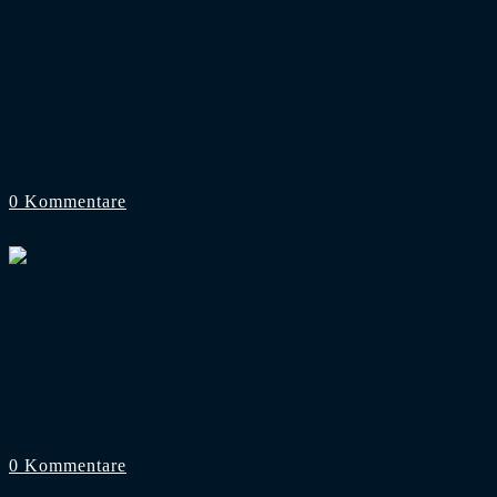
Foto: chemiehalle.de
Regionalliga
Leipziger Stadtderby vor zweitgrößter Saison
Das Leipziger Stadtderby findet heute (14:05 Uhr, live im
0 Kommentare
6. Oktober 2024
Foto: Instagram @patrick_nawe74
Bundesliga
Kiel erstmals mit vollem Gästeblock in der 
Nach zwei Heimspielen geht es für Holstein Kiel wieder au
0 Kommentare
21. September 2024