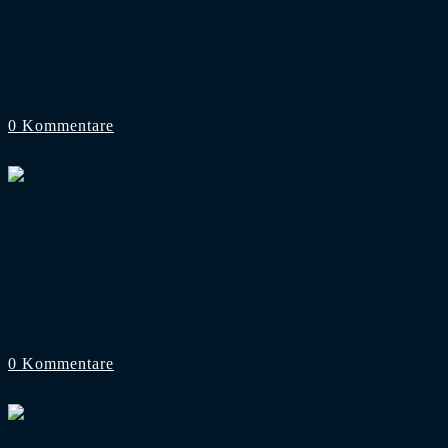
Ausverkauft! Hertha BSC reist mit vollem G
Hertha BSC reist mit voller Unterstützung zum DFB-Pokal-
0 Kommentare
18. November 2024
Foto: Instagram @patrick_nawe74
Bundesliga
Bei erstem Sieg: Mehr Kiel-Fans im Stadion 
Holstein Kiel hat den historisch ersten Sieg in der Bundesl
0 Kommentare
2. November 2024
Foto: Nordkurve Nürnberg