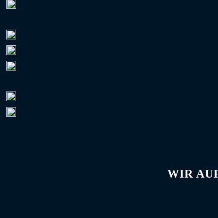
Niederrheinpokal
3. LIGA (III)
Fortuna Düsseldorf
MSV Duisburg
Rot-Weiss Essen
REGIONALLIGA WEST (IV)
1. FC Bocholt
Rot-Weiß Oberhausen
→ Zur kompletten Tabelle
WIR AU