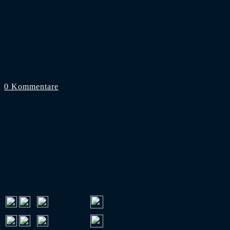
Coronavirus: Erstattung der Zugkosten bei Ge
In den kommenden Wochen wird es aufgrund des Coronaviru
Spielausfällen kommen. Besonders betroffen sind dann die F
(mehr …)
0 Kommentare
10. März 2020
VERMARKTUNGSPARTNER
FUSSBALL IM FREE-TV
Sonntag
:
13:30 Uhr
:
13:30 Uhr