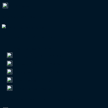
RL Südwest
0
VERBANDSPOKAL-GUIDE
TOP 5 NACH ZUSCHAUERN
Regionalliga Nordost
1.
FC Erzgebirge Aue
Ø 9.438
2.
Hallescher FC
Ø 8.942
3.
Chemnitzer FC
Ø 7.821
4.
FC Rot-Weiß Erfurt
Ø 7.550
5.
FC Carl Zeiss Jena
Ø 7.258
VERBANDSPOKAL – NOCH IM RENNEN