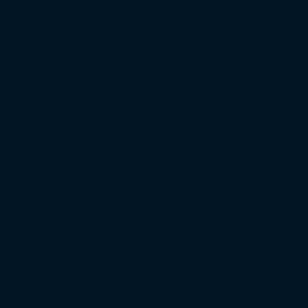
XXL-Heimbereich-Auslastung
XXL-Gästeblock-Auslastung
Saison 2024/25
Bundesliga
2. Bundesliga
3. Liga
Regionalliga West
Regionalliga Nordost
Regionalliga Südwest
Regionalliga Bayern
Regionalliga Nord
XXL-Zuschauertabelle
XXL-Auswärtsfahrertabelle
Saison 2023/24
Bundesliga
2. Bundesliga
3. Liga