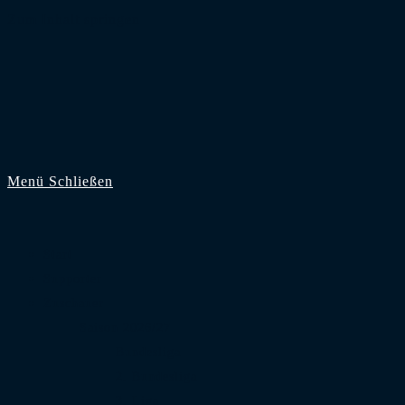
Zum Inhalt springen
Menü
Schließen
Start
Supporter
Zuschauer
Saison 2026/27
Bundesliga
2. Bundesliga
3. Liga