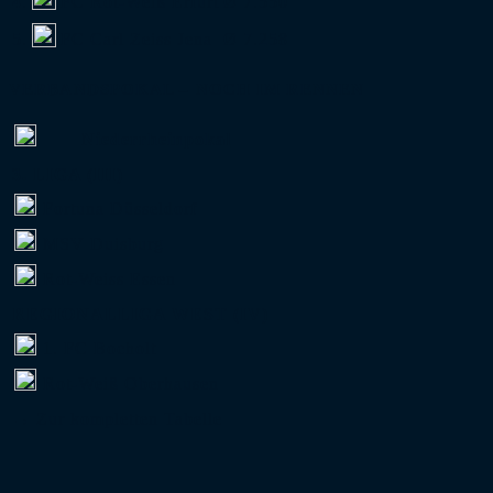
4.
FC Rot-Weiß Erfurt
Ø 7.550
5.
FC Carl Zeiss Jena
Ø 7.258
VERBANDSPOKAL – NOCH IM RENNEN
Niederrheinpokal
3. LIGA (III)
Fortuna Düsseldorf
MSV Duisburg
Rot-Weiss Essen
REGIONALLIGA WEST (IV)
1. FC Bocholt
Rot-Weiß Oberhausen
→ Zur kompletten Tabelle