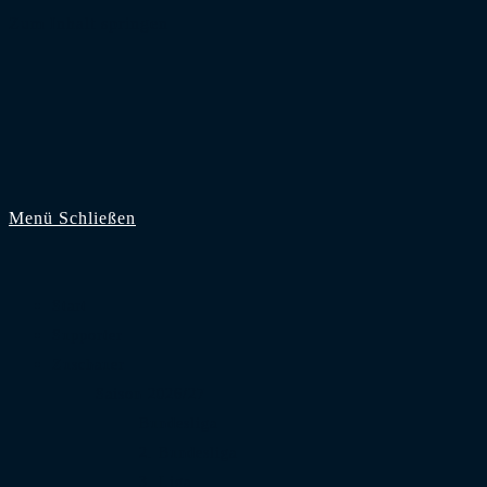
Zum Inhalt springen
Menü
Schließen
Start
Supporter
Zuschauer
Saison 2026/27
Bundesliga
2. Bundesliga
3. Liga