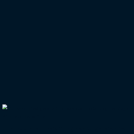
Bild: nur-der-scf.de
Coronavirus: Erstattung der Zugkosten bei Ge