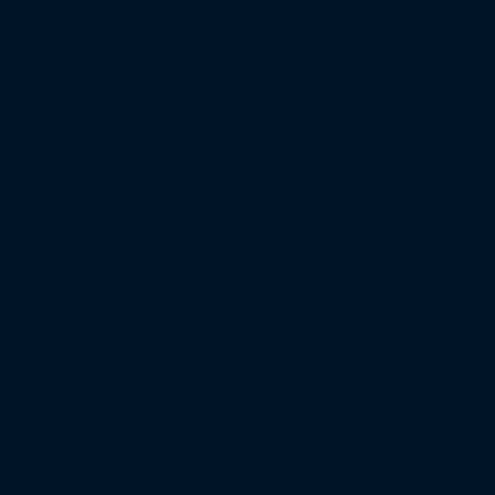
Regionalliga Nordost
Regionalliga Südwest
Regionalliga Bayern
Regionalliga West
Regionalliga Nord
Saison 2025/26
Bundesliga
2. Bundesliga
3. Liga
Regionalliga West
Regionalliga Nordost
Regionalliga Südwest
Regionalliga Bayern
Regionalliga Nord
XXL-Zuschauertabelle
XXL-Auswärtsfahrertabelle