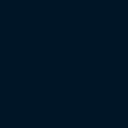
Wendet Euch hierbei an die Veranstalter.
Für die Rückerstattung der Kosten der Eintrittskarten sind d
jeweiligen Klubs zu beachten.
Quelle:
DB
Autor:
Christian
Weitere Artikel ansehen
Vorheriger Beitrag
Superclásico
Nächster Beitrag
Die UEFA Europa Conference League