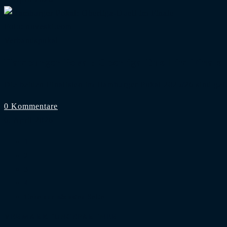
Foto: noveski.com
Verbandspokal
Hamburger Pokal: Oberliga-Duell im Finale
Die beiden Finalisten im Hamburger Pokal 2025/26 sind g
0 Kommentare
6. April 2026
1
2
3
4
Gehe zur nächsten Seite
VERMARKTUNGSPARTNER