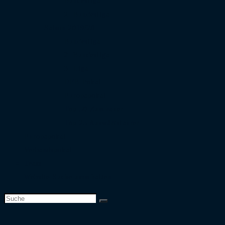
Bundesliga
2. Bundesliga
Saison 2019/20
Bundesliga
2. Bundesliga
3. Liga
DFB-Pokal
Europapokal
Top 50 Zuschauer
Top 25 Auswärtsfahrer
Europapokal
Verbandspokal
Team
Website-Suche umschalten