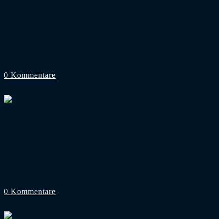
Bundesliga
Kuriose Final-Konstellation zwischen Freib
Für den FC Bayern München und den SC Freiburg beginne
0 Kommentare
21. April 2026
Foto: Instagram: @txfoto - Marc Eich
Verbandspokal
Südbadischer Pokal: Rekordsieger gegen Tite
Die Finalpaarung im Südbadischen Pokal steht fest. Am 23.
0 Kommentare
16. April 2026