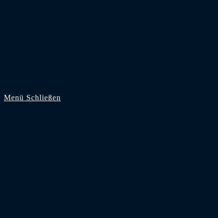
Zum Inhalt springen
Menü
Schließen
Start
Supporter
Zuschauer
Saison 2026/27
Bundesliga
2. Bundesliga
3. Liga