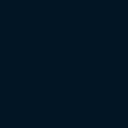
Regionalliga West
Regionalliga Nordost
Regionalliga Südwest
Regionalliga Bayern
Regionalliga Nord
XXL-Zuschauertabelle
XXL-Auswärtsfahrertabelle
Saison 2022/23
Bundesliga
2. Bundesliga
3. Liga
DFB-Pokal
Europapokal
Top Zuschauer
Top Auswärtsfahrer
Saison 2021/22