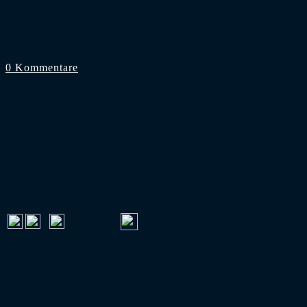
Wir nutzen die Corona-bedingte Zwangspause der Bundesliga
Logo, Hymne oder ihrer Arbeit bewerten. Heute ist der 1. 
0 Kommentare
12. April 2020
VERMARKTUNGSPARTNER
FUSSBALL IM FREE-TV
Donnerstag
:
19:00 Uhr
EUROPAPOKAL-QUALIFIKATION