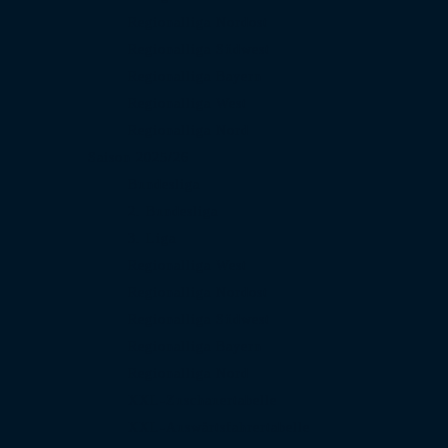
Regionalliga Nordost
Regionalliga Südwest
Regionalliga Bayern
Regionalliga West
Regionalliga Nord
Saison 2025/26
Bundesliga
2. Bundesliga
3. Liga
Regionalliga West
Regionalliga Nordost
Regionalliga Südwest
Regionalliga Bayern
Regionalliga Nord
XXL-Zuschauertabelle
XXL-Auswärtsfahrertabelle