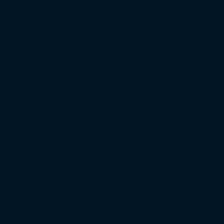
Start
Supporter
Zuschauer
Saison 2026/27
Bundesliga
2. Bundesliga
3. Liga
Regionalliga Nordost
Regionalliga Südwest
Regionalliga Bayern
Regionalliga West
Regionalliga Nord
Saison 2025/26
Bundesliga
2. Bundesliga
3. Liga