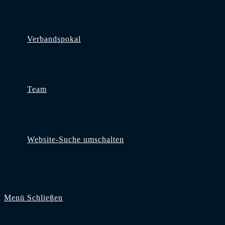
Verbandspokal
Team
Website-Suche umschalten
Menü
Schließen