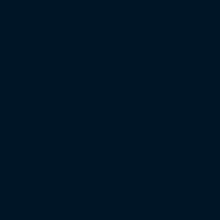
Regionalliga West
Regionalliga Nordost
Regionalliga Südwest
Regionalliga Bayern
Regionalliga Nord
XXL-Zuschauertabelle
XXL-Auswärtsfahrertabelle
Saison 2022/23
Bundesliga
2. Bundesliga
3. Liga
DFB-Pokal
Europapokal
Top Zuschauer
Top Auswärtsfahrer
Saison 2021/22