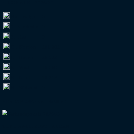
ZUSCHAUER 2026/27
Bundesliga
0
2. Bundesliga
0
3. Liga
0
RL Nordost
101.981
RL Bayern
26.522
RL West
10.669
RL Nord
10.218
RL Südwest
0
VERBANDSPOKAL-GUIDE
TOP 5 NACH ZUSCHAUERN