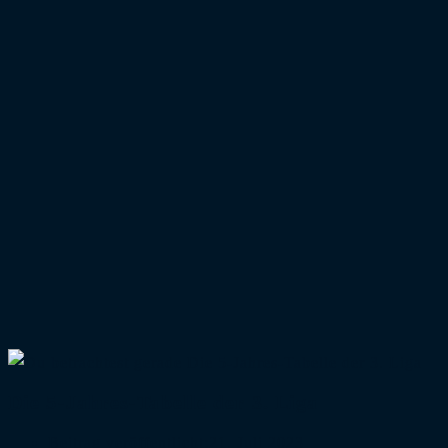
Die 5-Jahres-Tabelle der 3. Liga
Beitrag veröffentlicht:
21. Juli 2023