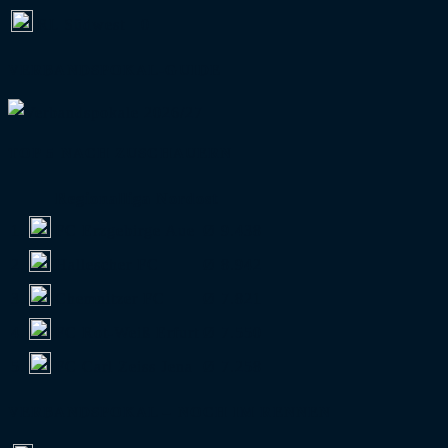
RL Südwest
0
VERBANDSPOKAL-GUIDE
TOP 5 NACH ZUSCHAUERN
Regionalliga Nordost
1.
FC Erzgebirge Aue
Ø 9.438
2.
Hallescher FC
Ø 8.942
3.
Chemnitzer FC
Ø 7.821
4.
FC Rot-Weiß Erfurt
Ø 7.550
5.
FC Carl Zeiss Jena
Ø 7.258
VERBANDSPOKAL – NOCH IM RENNEN