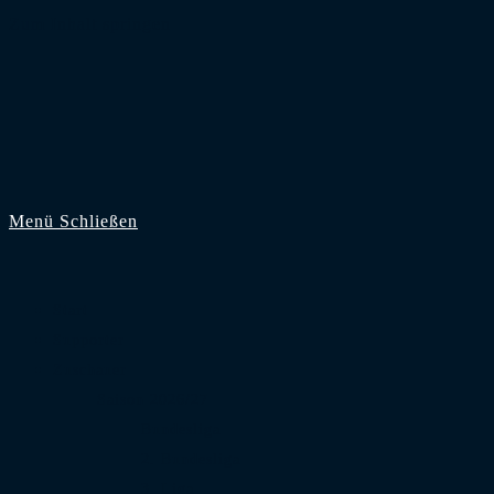
Zum Inhalt springen
Menü
Schließen
Start
Supporter
Zuschauer
Saison 2026/27
Bundesliga
2. Bundesliga
3. Liga