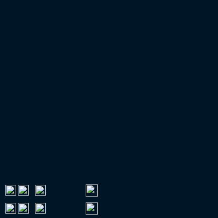
Die 5-Jahres-Tabelle der 2. Bundesliga
Autor:
Christian Link
Quelle:
Die falsche 9
Weitere Artikel ansehen
Vorheriger Beitrag
3. Liga: Preisvergleich der Dauerkarten 
Nächster Beitrag
Die 10-Jahres-Tabelle der 3. Liga
VERMARKTUNGSPARTNER
FUSSBALL IM FREE-TV
Sonntag
:
13:30 Uhr
:
13:30 Uhr