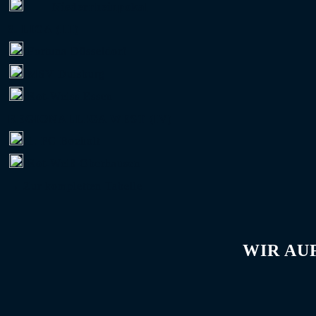
Niederrheinpokal
3. LIGA (III)
Fortuna Düsseldorf
MSV Duisburg
Rot-Weiss Essen
REGIONALLIGA WEST (IV)
1. FC Bocholt
Rot-Weiß Oberhausen
→ Zur kompletten Tabelle
WIR AU