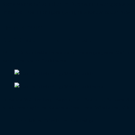
Sechs Mannschaften holten im Durchschnitt weniger als eine
immer ab. Den Thüringern gelang in einer der beiden Saison
[the_ad id=“3219″]
Die Stärksten in ihrem Bundesland
14 der 16 Bundesländer waren in den vergangenen fünf Jahre
haben den besten Punkteschnitt.
In Baden-Württemberg, Bayern, dem Saarland, Sachsen-Anha
Konkurrenz spielten Kaiserslautern, Jena, Wiesbaden, Viktr
Die 5-Jahres-Tabelle der Bundesliga