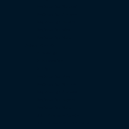
Regionalliga Nordost
Regionalliga Südwest
Regionalliga Bayern
Regionalliga West
Regionalliga Nord
Saison 2025/26
Bundesliga
2. Bundesliga
3. Liga
Regionalliga West
Regionalliga Nordost
Regionalliga Südwest
Regionalliga Bayern
Regionalliga Nord
XXL-Zuschauertabelle
XXL-Auswärtsfahrertabelle