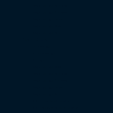
Regionalliga Nordost
Regionalliga Südwest
Regionalliga Bayern
Regionalliga West
Regionalliga Nord
Saison 2025/26
Bundesliga
2. Bundesliga
3. Liga
Regionalliga West
Regionalliga Nordost
Regionalliga Südwest
Regionalliga Bayern
Regionalliga Nord
XXL-Zuschauertabelle
XXL-Auswärtsfahrertabelle