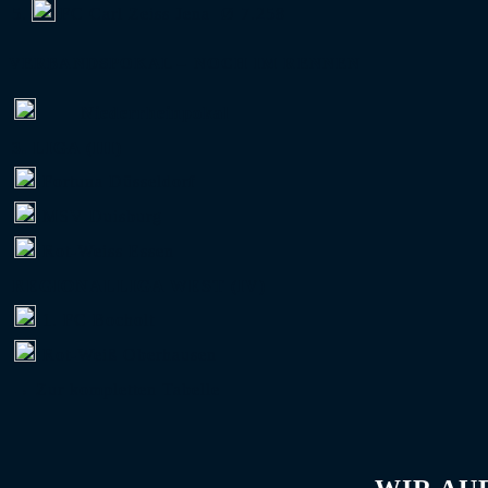
5.
FC Carl Zeiss Jena
Ø 7.258
VERBANDSPOKAL – NOCH IM RENNEN
Niederrheinpokal
3. LIGA (III)
Fortuna Düsseldorf
MSV Duisburg
Rot-Weiss Essen
REGIONALLIGA WEST (IV)
1. FC Bocholt
Rot-Weiß Oberhausen
→ Zur kompletten Tabelle