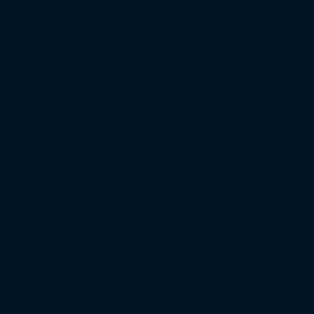
Regionalliga West
Regionalliga Nordost
Regionalliga Südwest
Regionalliga Bayern
Regionalliga Nord
XXL-Zuschauertabelle
XXL-Auswärtsfahrertabelle
XXL-Heimbereich-Auslastung
XXL-Gästeblock-Auslastung
Saison 2024/25
Bundesliga
2. Bundesliga
3. Liga
Regionalliga West
Regionalliga Nordost
Regionalliga Südwest
Regionalliga Bayern