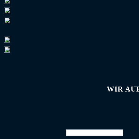
Fortuna Düsseldorf
MSV Duisburg
Rot-Weiss Essen
REGIONALLIGA WEST (IV)
1. FC Bocholt
Rot-Weiß Oberhausen
→ Zur kompletten Tabelle
WIR AU
Die falsche 9 © 2026. Alle Rechte vorbehalten. |
Impressum
Diese Website durchsuchen