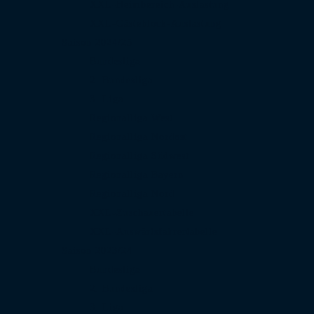
XXL-Heimbereich-Auslastung
XXL-Gästeblock-Auslastung
Saison 2024/25
Bundesliga
2. Bundesliga
3. Liga
Regionalliga West
Regionalliga Nordost
Regionalliga Südwest
Regionalliga Bayern
Regionalliga Nord
XXL-Zuschauertabelle
XXL-Auswärtsfahrertabelle
Saison 2023/24
Bundesliga
2. Bundesliga
3. Liga