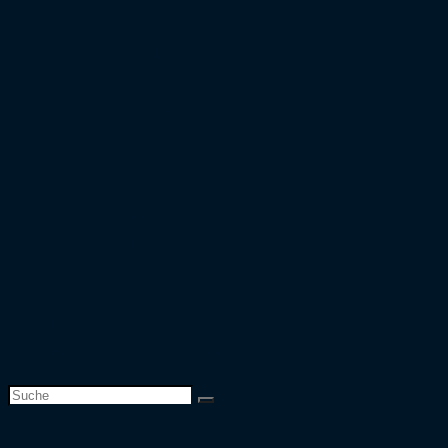
Bundesliga
2. Bundesliga
Saison 2019/20
Bundesliga
2. Bundesliga
3. Liga
DFB-Pokal
Europapokal
Top 50 Zuschauer
Top 25 Auswärtsfahrer
Europapokal
Verbandspokal
Team
Website-Suche umschalten