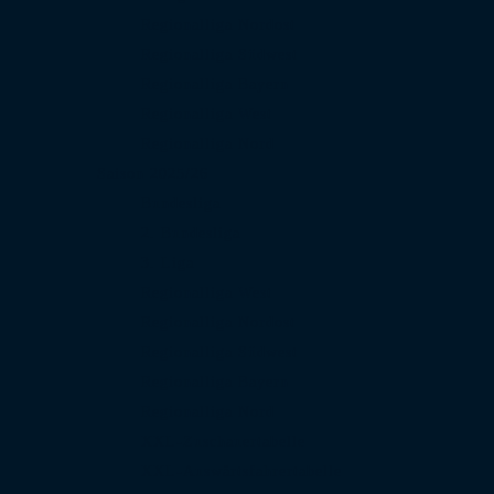
Regionalliga Nordost
Regionalliga Südwest
Regionalliga Bayern
Regionalliga West
Regionalliga Nord
Saison 2025/26
Bundesliga
2. Bundesliga
3. Liga
Regionalliga West
Regionalliga Nordost
Regionalliga Südwest
Regionalliga Bayern
Regionalliga Nord
XXL-Zuschauertabelle
XXL-Auswärtsfahrertabelle