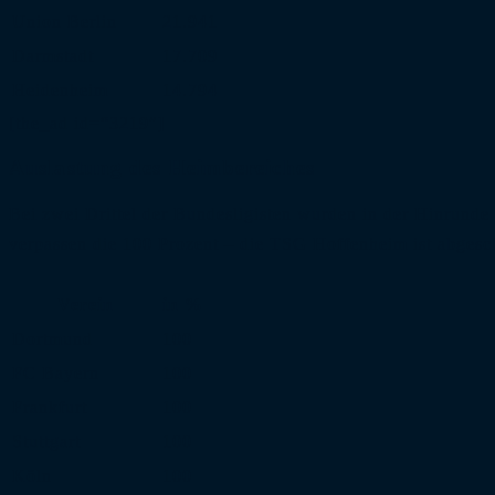
Union Berlin
21.941
Darmstadt
17.709
Heidenheim
14.794
[the_ad id=“3219″]
Auslastung des Heimbereiches
Bei zwei Drittel der Bundesligisten wurden in der Hinrunde 
verpassen die 100 Prozent – die TSG Hoffenheim ist abgesch
Verein
in %
Dortmund
100
FC Bayern
100
Frankfurt
100
Stuttgart
100
Köln
100