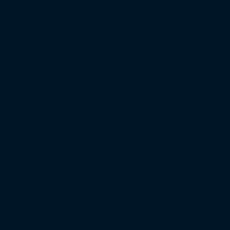
Zuschauer in der Saison 2023/24
So verteilen sich die über sechs Millionen Stadionbesucher 
Verein
Spiele
Zuschauer
Dortmund
9
731.270
FC Bayern
8
600.000
Stuttgart
9
484.100
Mönchengladbach
9
460.014
Frankfurt
8
451.100
Leipzig
9
403.403
Köln
8
398.100
Bremen
9
374.500
Freiburg
8
273.934
Leverkusen
9
269.111
Augsburg
9
257.676