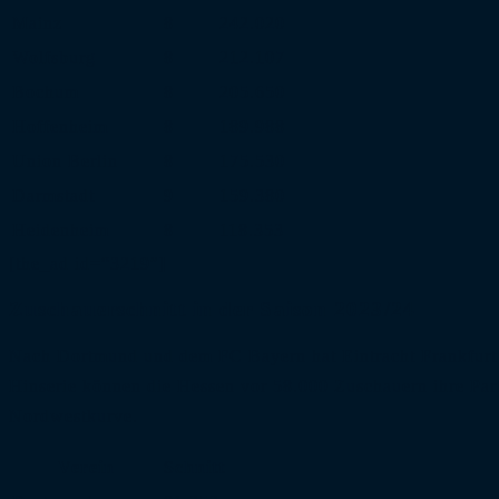
Mainz
8
242.020
Wolfsburg
8
212.107
Bochum
8
205.650
Hoffenheim
8
189.988
Union Berlin
8
175.530
Darmstadt
9
159.380
Heidenheim
8
118.353
[the_ad id=“3219″]
Zuschauerschnitt in der Saison 2023/24
Nach Dortmund und dem FC Bayern hat Eintracht Frankfurt d
Hinserie können die Hessen vor 58.000 Zuschauern ihre Parti
Nordwestkurve.
Verein
Schnitt