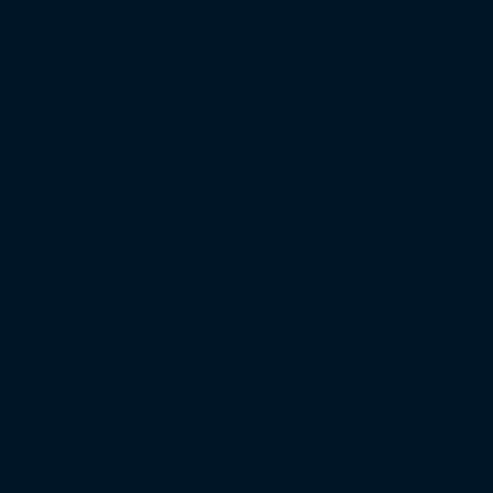
XXL-Heimbereich-Auslastung
XXL-Gästeblock-Auslastung
Saison 2024/25
Bundesliga
2. Bundesliga
3. Liga
Regionalliga West
Regionalliga Nordost
Regionalliga Südwest
Regionalliga Bayern
Regionalliga Nord
XXL-Zuschauertabelle
XXL-Auswärtsfahrertabelle
Saison 2023/24
Bundesliga
2. Bundesliga
3. Liga