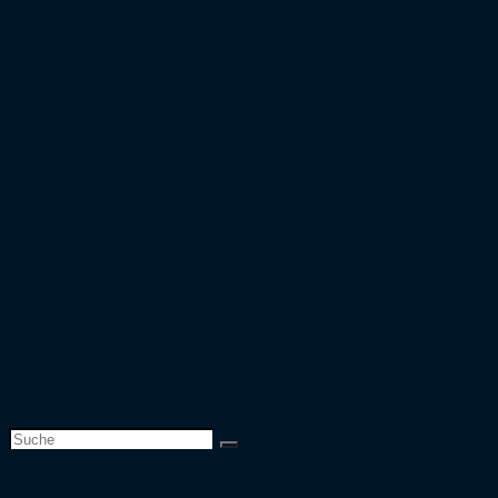
Bundesliga
2. Bundesliga
Saison 2019/20
Bundesliga
2. Bundesliga
3. Liga
DFB-Pokal
Europapokal
Top 50 Zuschauer
Top 25 Auswärtsfahrer
Europapokal
Verbandspokal
Team
Website-Suche umschalten