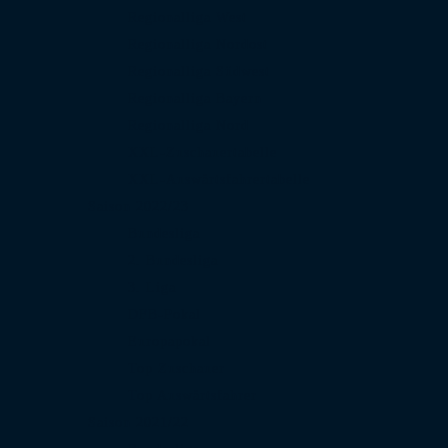
Regionalliga West
Regionalliga Nordost
Regionalliga Südwest
Regionalliga Bayern
Regionalliga Nord
XXL-Zuschauertabelle
XXL-Auswärtsfahrertabelle
Saison 2022/23
Bundesliga
2. Bundesliga
3. Liga
DFB-Pokal
Europapokal
Top Zuschauer
Top Auswärtsfahrer
Saison 2021/22