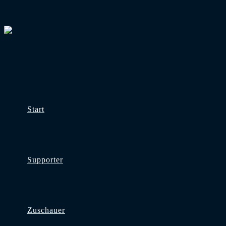
Zum Inhalt springen
Start
Supporter
Zuschauer