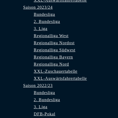
XXL-Auswärtsfahrertabelle
Saison 2023/24
Bundesliga
2. Bundesliga
3. Liga
Regionalliga West
Regionalliga Nordost
Regionalliga Südwest
Regionalliga Bayern
Regionalliga Nord
XXL-Zuschauertabelle
XXL-Auswärtsfahrertabelle
Saison 2022/23
Bundesliga
2. Bundesliga
3. Liga
DFB-Pokal