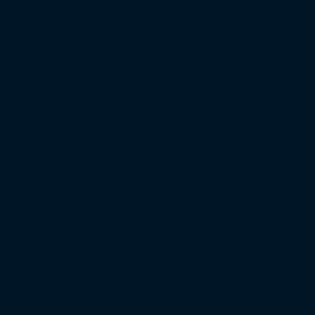
Start
Supporter
Zuschauer
Saison 2026/27
Bundesliga
2. Bundesliga
3. Liga
Regionalliga Nordost
Regionalliga Südwest
Regionalliga Bayern
Regionalliga West
Regionalliga Nord
Saison 2025/26
Bundesliga
2. Bundesliga
3. Liga