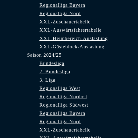
Regionalliga Bayern
Regionalliga Nord
XXL-Zuschauertabelle
XXL-Auswärtsfahrertabelle
XXL-Heimbereich-Auslastung
XXL-Gästeblock-Auslastung
Saison 2024/25
Bundesliga
2. Bundesliga
3. Liga
Regionalliga West
Regionalliga Nordost
Regionalliga Südwest
Regionalliga Bayern
Regionalliga Nord
XXL-Zuschauertabelle