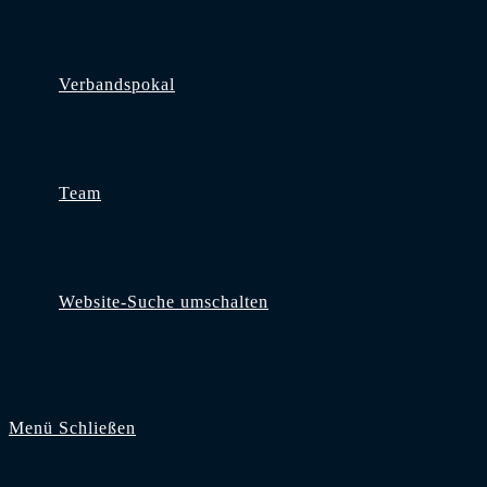
Verbandspokal
Team
Website-Suche umschalten
Menü
Schließen