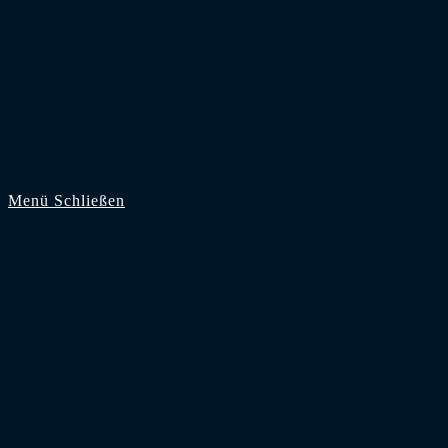
Zum Inhalt springen
Menü
Schließen
Start
Supporter
Zuschauer
Saison 2026/27
Bundesliga
2. Bundesliga
3. Liga