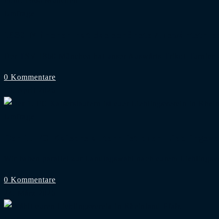
Foto: 1860 München
Umfrage
1860 München hat das schönste Auswärtstrik
Der TSV 1860 München hat unser Auswärts-Trikot-Turnie
0 Kommentare
19. April 2026
Umfrage
Der 1. FC Kaiserslautern ist euer Lieblingsv
Wir haben parallel zur Landtagswahl nach eurem Lieblingsv
0 Kommentare
24. März 2026