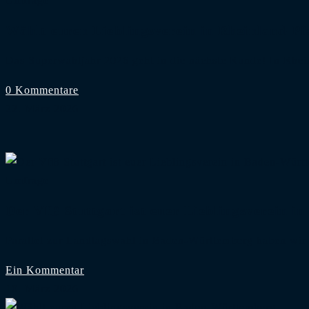
Umfrage
Wählt euren Lieblingsverein in Rheinland-Pf
Das Superwahljahr 2026 geht in die nächste Runde! In Rhe
0 Kommentare
22. März 2026
Umfrage
Der VfB Stuttgart ist euer Lieblingsverein 
Parallel zur Landtagswahl in Baden-Württemberg haben wir
Ein Kommentar
10. März 2026