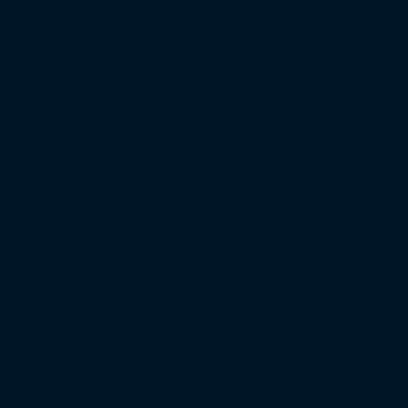
XXL-Heimbereich-Auslastung
XXL-Gästeblock-Auslastung
Saison 2024/25
Bundesliga
2. Bundesliga
3. Liga
Regionalliga West
Regionalliga Nordost
Regionalliga Südwest
Regionalliga Bayern
Regionalliga Nord
XXL-Zuschauertabelle
XXL-Auswärtsfahrertabelle
Saison 2023/24
Bundesliga
2. Bundesliga
3. Liga