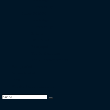
Bundesliga
2. Bundesliga
Saison 2019/20
Bundesliga
2. Bundesliga
3. Liga
DFB-Pokal
Europapokal
Top 50 Zuschauer
Top 25 Auswärtsfahrer
Europapokal
Verbandspokal
Team
Website-Suche umschalten