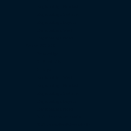
Regionalliga Nordost
Regionalliga Südwest
Regionalliga Bayern
Regionalliga West
Regionalliga Nord
Saison 2025/26
Bundesliga
2. Bundesliga
3. Liga
Regionalliga West
Regionalliga Nordost
Regionalliga Südwest
Regionalliga Bayern
Regionalliga Nord
XXL-Zuschauertabelle
XXL-Auswärtsfahrertabelle